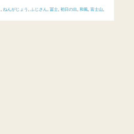
月
,
ねんがじょう
,
ふじさん
,
冨士
,
初日の出
,
和風
,
富士山
,