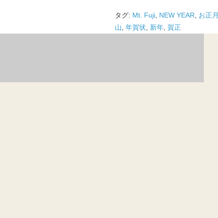
タグ:
Mt. Fuji
,
NEW YEAR
,
お正
山
,
年賀状
,
新年
,
賀正