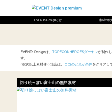
EVENTs Designとは
素材の使
EVENTs Designは、
TOPECONHEROESダーヤマ
が制作し
す。
(※20以上素材使う場合は、
ココのどれか条件
をクリアし
切り絵っぽい富士山の無料素材