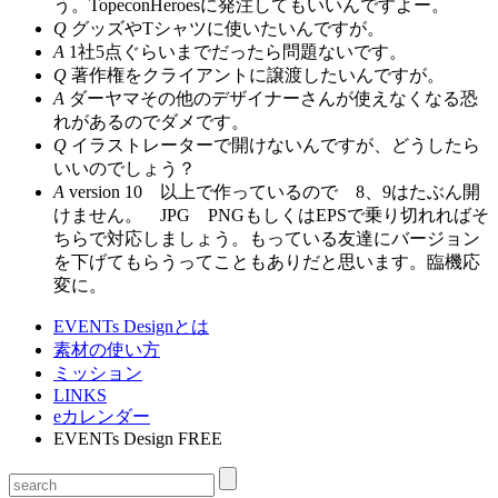
う。TopeconHeroesに発注してもいいんですよー。
Q
グッズやTシャツに使いたいんですが。
A
1社5点ぐらいまでだったら問題ないです。
Q
著作権をクライアントに譲渡したいんですが。
A
ダーヤマその他のデザイナーさんが使えなくなる恐
れがあるのでダメです。
Q
イラストレーターで開けないんですが、どうしたら
いいのでしょう？
A
version 10 以上で作っているので 8、9はたぶん開
けません。 JPG PNGもしくはEPSで乗り切れればそ
ちらで対応しましょう。もっている友達にバージョン
を下げてもらうってこともありだと思います。臨機応
変に。
EVENTs Designとは
素材の使い方
ミッション
LINKS
eカレンダー
EVENTs Design FREE