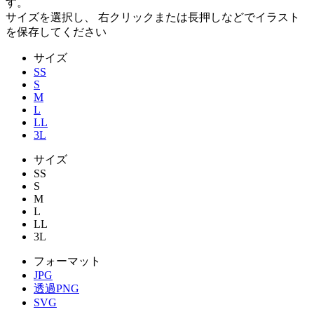
す。
サイズを選択し、 右クリックまたは長押しなどでイラスト
を保存してください
サイズ
SS
S
M
L
LL
3L
サイズ
SS
S
M
L
LL
3L
フォーマット
JPG
透過PNG
SVG