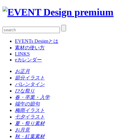
EVENTs Designとは
素材の使い方
LINKS
eカレンダー
お正月
節分イラスト
バレンタイン
ひな祭り
春・卒業・入学
端午の節句
梅雨イラスト
七夕イラスト
夏・祭り素材
お月見
秋・紅葉素材