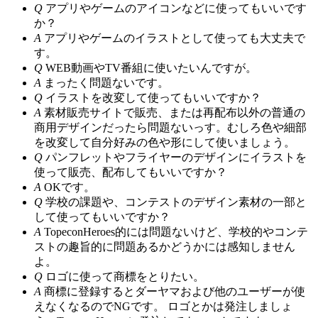
Q
アプリやゲームのアイコンなどに使ってもいいです
か？
A
アプリやゲームのイラストとして使っても大丈夫で
す。
Q
WEB動画やTV番組に使いたいんですが。
A
まったく問題ないです。
Q
イラストを改変して使ってもいいですか？
A
素材販売サイトで販売、または再配布以外の普通の
商用デザインだったら問題ないっす。むしろ色や細部
を改変して自分好みの色や形にして使いましょう。
Q
パンフレットやフライヤーのデザインにイラストを
使って販売、配布してもいいですか？
A
OKです。
Q
学校の課題や、コンテストのデザイン素材の一部と
して使ってもいいですか？
A
TopeconHeroes的には問題ないけど、学校的やコンテ
ストの趣旨的に問題あるかどうかには感知しません
よ。
Q
ロゴに使って商標をとりたい。
A
商標に登録するとダーヤマおよび他のユーザーが使
えなくなるのでNGです。 ロゴとかは発注しましょ