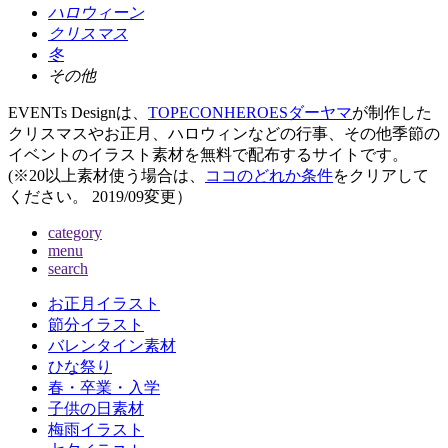
ハロウィーン
クリスマス
冬
その他
EVENTs Designは、
TOPECONHEROESダーヤマ
が制作した
クリスマスやお正月、ハロウィンなどの行事、その他季節の
イベントのイラスト素材を無料で配布するサイトです。
(※20以上素材使う場合は、
ココのどれか条件
をクリアして
ください。
2019/09変更
）
category
menu
search
お正月イラスト
節分イラスト
バレンタイン素材
ひな祭り
春・卒業・入学
子供の日素材
梅雨イラスト