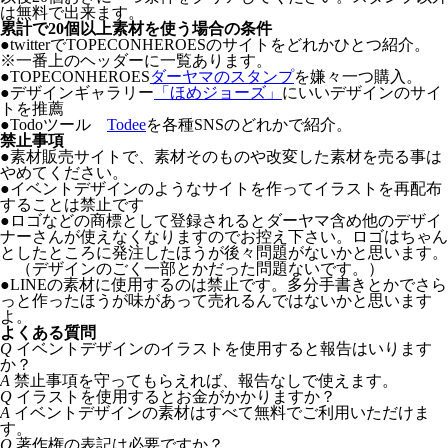
は無料で出来ます。
累計で20個以上素材を使う場合の条件
●twitterでTOPECONHEROESのサイトをどれかひとつ紹介。
※一番上のヘッダーに一覧あります。
●TOPECONHEROES
ダーヤマのスタンプ
を嫌々一つ購入。
●デザインギャラリー
「ほめジョーズ」
にいいデザインのサイ
トを推薦
●Todoツール
Todee
を各種SNSのどれかで紹介。
禁止事項
●
素材販売サイトで、素材そのものや改変した素材を売る事は
やめてください。
●
イベントデザインのようなサイトを作ってイラストを再配布
することは禁止です
●
ロゴなどの商標として登録されるとダーヤマ含め他のデザイ
ナーさんが使えなくなりますのでお控え下さい。ロゴはちゃん
としたところに発注したほうが後々問題がないかと思います。
（デザインのごく一部とかだった問題ないです。）
●
LINEの素材に使用するのは禁止です。多分手書きとかでさら
っと作ったほうが味があって売れるんではないかと思います
よ。
よくある質問
Q
イベントデザインのイラストを使用すると報告はいります
か？
A
禁止事項を守ってもらえれば、報告なしで使えます。
Q
イラストを使用するとお金がかかりますか？
A
イベントデザインの素材はすべて無料でご利用いただけま
す。
Q
著作権の表記は必要ですか？