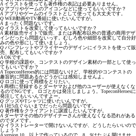
A
イラストを使っても著作権の表記は必要ありません。
Q
アプリやゲームのアイコンなどに使ってもいいですか？
A
アプリやゲームのイラストとして使っても大丈夫です。
Q
WEB動画やTV番組に使いたいんですが。
A
まったく問題ないです。
Q
イラストを改変して使ってもいいですか？
A
素材販売サイトで販売、または再配布以外の普通の商用デザ
インだったら問題ないっす。むしろ色や細部を改変して自分好
みの色や形にして使いましょう。
Q
パンフレットやフライヤーのデザインにイラストを使って販
売、配布してもいいですか？
A
OKです。
Q
学校の課題や、コンテストのデザイン素材の一部として使っ
てもいいですか？
A
TopeconHeroes的には問題ないけど、学校的やコンテストの
趣旨的に問題あるかどうかには感知しませんよ。
Q
ロゴに使って商標をとりたい。
A
商標に登録するとダーヤマおよび他のユーザーが使えなくな
るのでNGです。 ロゴとかは発注しましょう。TopeconHeroesに
発注してもいいんですよー。
Q
グッズやTシャツに使いたいんですが。
A
1社5点ぐらいまでだったら問題ないです。
Q
著作権をクライアントに譲渡したいんですが。
A
ダーヤマその他のデザイナーさんが使えなくなる恐れがある
のでダメです。
Q
イラストレーターで開けないんですが、どうしたらいいので
しょう？
A
version 10 以上で作っているので 8、9はたぶん開けませ