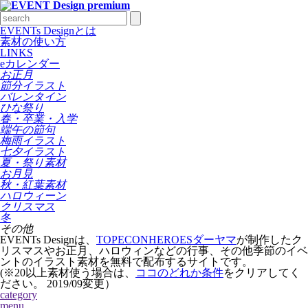
EVENTs Designとは
素材の使い方
LINKS
eカレンダー
お正月
節分イラスト
バレンタイン
ひな祭り
春・卒業・入学
端午の節句
梅雨イラスト
七夕イラスト
夏・祭り素材
お月見
秋・紅葉素材
ハロウィーン
クリスマス
冬
その他
EVENTs Designは、
TOPECONHEROESダーヤマ
が制作したク
リスマスやお正月、ハロウィンなどの行事、その他季節のイベ
ントのイラスト素材を無料で配布するサイトです。
(※20以上素材使う場合は、
ココのどれか条件
をクリアしてく
ださい。
2019/09変更
）
category
menu