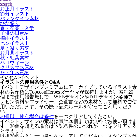
search
お正月イラスト
節分イラスト
バレンタイン素材
ひな祭り
春・卒業・入学
子供の日素材
梅雨イラスト
七夕イラスト
夏・祭り素材
お月見イラスト
秋・紅葉素材
ハロウィーン
クリスマス素材
冬・年末素材
その他のイベント
イラストの使用条件とQ&A
イベントデザインプレミアムにアーカイブしているイラスト素
材の著作権はTopeconHeroesダーヤマが保持しますが、累計20
個まで使用報告無しで、WEBデザインやDTPデザイン各種プ
レゼン資料やフライヤー、企画書などの素材として無料でご使
用いただけます。その際下記のルールを守ってご利用くださ
い。
20個以上使う場合は条件
を一つクリアしてください。
イベントデザインの素材は累計20個までは無料でお使い頂けま
す。20個を超える場合は下記条件のいづれか一つをクリアする
と使えます。
以後20個おきに一つ条件をクリアしてください。スタンプ以外