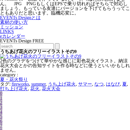
ん。 JPG PNGもしくはEPSで乗り切れればそちらで対応し
ましょう。もっている友達にバージョンを下げてもらうってこ
ともありだと思います。臨機応変に。
EVENTs Designとは
素材の使い方
ミッション
LINKS
eカレンダー
EVENTs Design FREE
うちあげ花火のフリーイラストその9
2色のグラデをつけて華やかな感じに彩色花火イラスト。納涼
花火大会とかの告知サイトを作る時などに使うといいかもしれ
ません。
category :
夏・花火祭り
タグ:
fireworks
,
summer
,
うち上げ花火
,
サマー
,
なつ
,
はなび
,
夏
,
打ち上げ花火
,
花火
,
花火大会
0
1
2
3
4
5
6
7