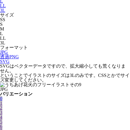
L
LL
3L
サイズ
SS
S
M
L
LL
3L
フォーマット
JPG
透過PNG
SVG
SVGはベクターデータですので、拡大縮小しても荒くなりま
せん。
ということでイラストのサイズは3Lのみです。CSSとかでサイ
ズ変更してください。
JPG
バリエーション
0
1
2
3
4
5
6