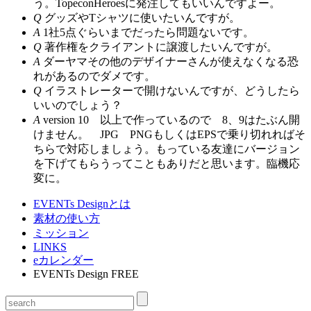
う。TopeconHeroesに発注してもいいんですよー。
Q
グッズやTシャツに使いたいんですが。
A
1社5点ぐらいまでだったら問題ないです。
Q
著作権をクライアントに譲渡したいんですが。
A
ダーヤマその他のデザイナーさんが使えなくなる恐
れがあるのでダメです。
Q
イラストレーターで開けないんですが、どうしたら
いいのでしょう？
A
version 10 以上で作っているので 8、9はたぶん開
けません。 JPG PNGもしくはEPSで乗り切れればそ
ちらで対応しましょう。もっている友達にバージョン
を下げてもらうってこともありだと思います。臨機応
変に。
EVENTs Designとは
素材の使い方
ミッション
LINKS
eカレンダー
EVENTs Design FREE