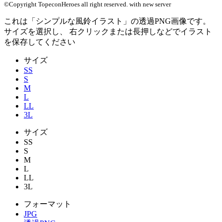
©Copyright TopeconHeroes all right reserved. with new server
これは「
シンプルな風鈴イラスト
」の
透過PNG
画像です。
サイズを選択し、 右クリックまたは長押しなどでイラスト
を保存してください
サイズ
SS
S
M
L
LL
3L
サイズ
SS
S
M
L
LL
3L
フォーマット
JPG