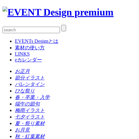
EVENTs Designとは
素材の使い方
LINKS
eカレンダー
お正月
節分イラスト
バレンタイン
ひな祭り
春・卒業・入学
端午の節句
梅雨イラスト
七夕イラスト
夏・祭り素材
お月見
秋・紅葉素材