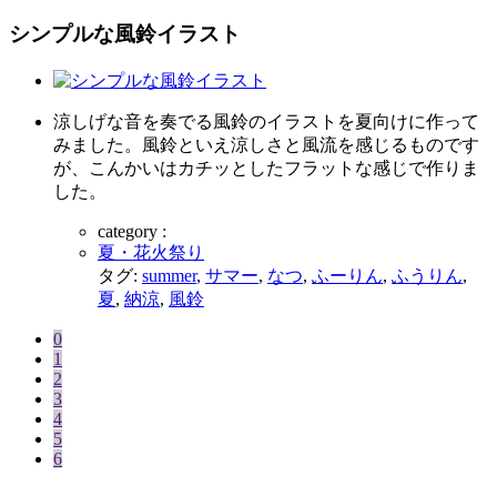
シンプルな風鈴イラスト
涼しげな音を奏でる風鈴のイラストを夏向けに作って
みました。風鈴といえ涼しさと風流を感じるものです
が、こんかいはカチッとしたフラットな感じで作りま
した。
category :
夏・花火祭り
タグ:
summer
,
サマー
,
なつ
,
ふーりん
,
ふうりん
,
夏
,
納涼
,
風鈴
0
1
2
3
4
5
6