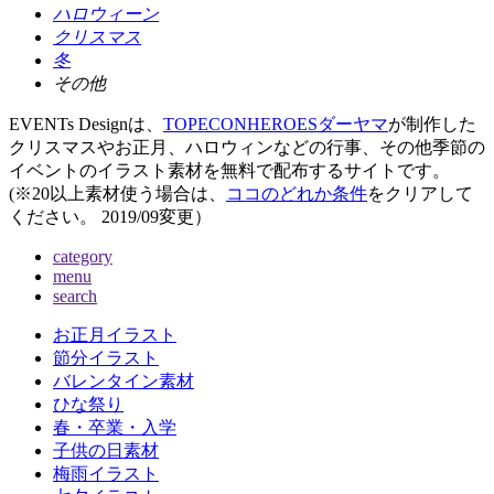
ハロウィーン
クリスマス
冬
その他
EVENTs Designは、
TOPECONHEROESダーヤマ
が制作した
クリスマスやお正月、ハロウィンなどの行事、その他季節の
イベントのイラスト素材を無料で配布するサイトです。
(※20以上素材使う場合は、
ココのどれか条件
をクリアして
ください。
2019/09変更
）
category
menu
search
お正月イラスト
節分イラスト
バレンタイン素材
ひな祭り
春・卒業・入学
子供の日素材
梅雨イラスト