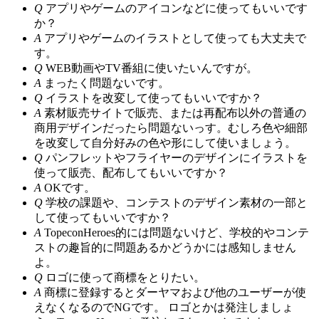
Q
アプリやゲームのアイコンなどに使ってもいいです
か？
A
アプリやゲームのイラストとして使っても大丈夫で
す。
Q
WEB動画やTV番組に使いたいんですが。
A
まったく問題ないです。
Q
イラストを改変して使ってもいいですか？
A
素材販売サイトで販売、または再配布以外の普通の
商用デザインだったら問題ないっす。むしろ色や細部
を改変して自分好みの色や形にして使いましょう。
Q
パンフレットやフライヤーのデザインにイラストを
使って販売、配布してもいいですか？
A
OKです。
Q
学校の課題や、コンテストのデザイン素材の一部と
して使ってもいいですか？
A
TopeconHeroes的には問題ないけど、学校的やコンテ
ストの趣旨的に問題あるかどうかには感知しません
よ。
Q
ロゴに使って商標をとりたい。
A
商標に登録するとダーヤマおよび他のユーザーが使
えなくなるのでNGです。 ロゴとかは発注しましょ