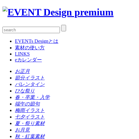
EVENTs Designとは
素材の使い方
LINKS
eカレンダー
お正月
節分イラスト
バレンタイン
ひな祭り
春・卒業・入学
端午の節句
梅雨イラスト
七夕イラスト
夏・祭り素材
お月見
秋・紅葉素材