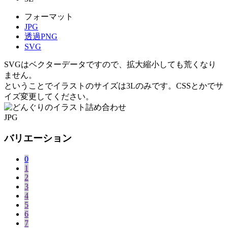
フォーマット
JPG
透過PNG
SVG
SVGはベクターデータですので、拡大縮小しても荒くなり
ません。
ということでイラストのサイズは3Lのみです。CSSとかでサ
イズ変更してください。
JPG
バリエーション
0
1
2
3
4
5
6
7