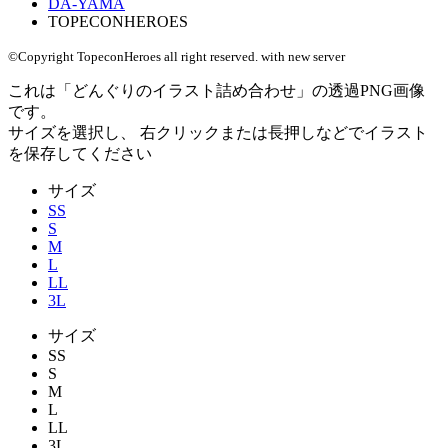
DA-YAMA
TOPECONHEROES
©Copyright TopeconHeroes all right reserved. with new server
これは「
どんぐりのイラスト詰め合わせ
」の
透過PNG
画像
です。
サイズを選択し、 右クリックまたは長押しなどでイラスト
を保存してください
サイズ
SS
S
M
L
LL
3L
サイズ
SS
S
M
L
LL
3L