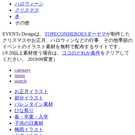
ハロウィーン
クリスマス
冬
その他
EVENTs Designは、
TOPECONHEROESダーヤマ
が制作した
クリスマスやお正月、ハロウィンなどの行事、その他季節の
イベントのイラスト素材を無料で配布するサイトです。
(※20以上素材使う場合は、
ココのどれか条件
をクリアして
ください。
2019/09変更
）
category
menu
search
お正月イラスト
節分イラスト
バレンタイン素材
ひな祭り
春・卒業・入学
子供の日素材
梅雨イラスト