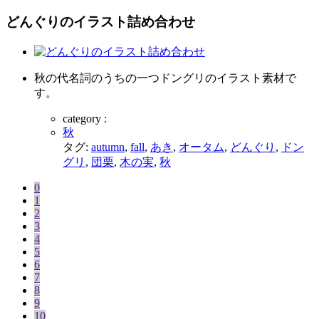
どんぐりのイラスト詰め合わせ
秋の代名詞のうちの一つドングリのイラスト素材で
す。
category :
秋
タグ:
autumn
,
fall
,
あき
,
オータム
,
どんぐり
,
ドン
グリ
,
団栗
,
木の実
,
秋
0
1
2
3
4
5
6
7
8
9
10