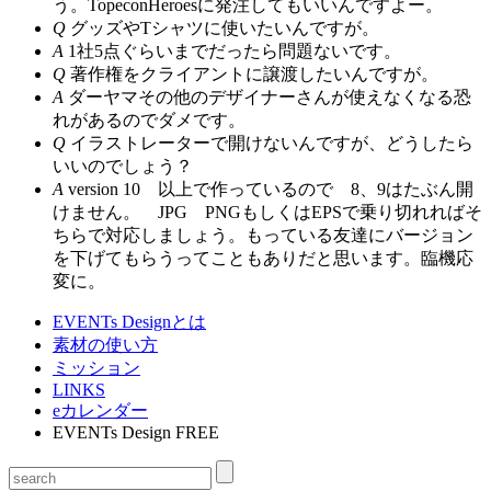
う。TopeconHeroesに発注してもいいんですよー。
Q
グッズやTシャツに使いたいんですが。
A
1社5点ぐらいまでだったら問題ないです。
Q
著作権をクライアントに譲渡したいんですが。
A
ダーヤマその他のデザイナーさんが使えなくなる恐
れがあるのでダメです。
Q
イラストレーターで開けないんですが、どうしたら
いいのでしょう？
A
version 10 以上で作っているので 8、9はたぶん開
けません。 JPG PNGもしくはEPSで乗り切れればそ
ちらで対応しましょう。もっている友達にバージョン
を下げてもらうってこともありだと思います。臨機応
変に。
EVENTs Designとは
素材の使い方
ミッション
LINKS
eカレンダー
EVENTs Design FREE