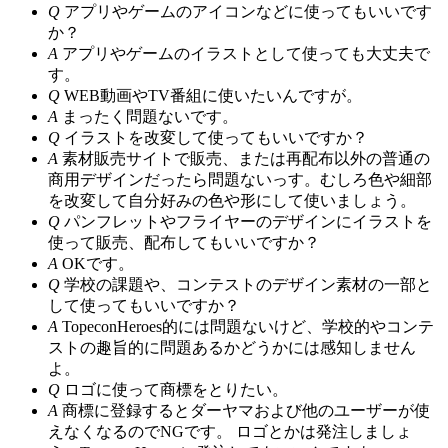
Q
アプリやゲームのアイコンなどに使ってもいいです
か？
A
アプリやゲームのイラストとして使っても大丈夫で
す。
Q
WEB動画やTV番組に使いたいんですが。
A
まったく問題ないです。
Q
イラストを改変して使ってもいいですか？
A
素材販売サイトで販売、または再配布以外の普通の
商用デザインだったら問題ないっす。むしろ色や細部
を改変して自分好みの色や形にして使いましょう。
Q
パンフレットやフライヤーのデザインにイラストを
使って販売、配布してもいいですか？
A
OKです。
Q
学校の課題や、コンテストのデザイン素材の一部と
して使ってもいいですか？
A
TopeconHeroes的には問題ないけど、学校的やコンテ
ストの趣旨的に問題あるかどうかには感知しません
よ。
Q
ロゴに使って商標をとりたい。
A
商標に登録するとダーヤマおよび他のユーザーが使
えなくなるのでNGです。 ロゴとかは発注しましょ