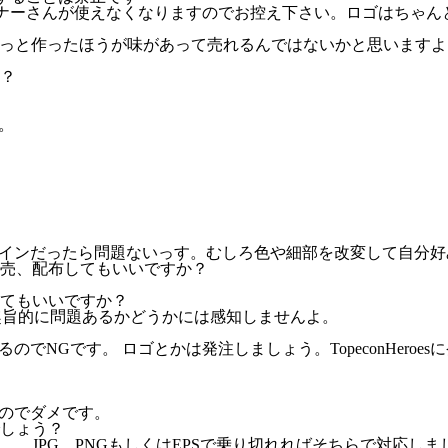
ナーさんが使えなくなりますのでお控え下さい。ロゴはちゃん
らっと作ったほうが味があって売れるんではないかと思いますよ
？
。
インだったら問題ないっす。むしろ色や細部を改変して自分好
売、配布してもいいですか？
てもいいですか？
トの趣旨的に問題あるかどうかには感知しませんよ。
NGです。 ロゴとかは発注しましょう。TopeconHeroe
のでダメです。
しょう？
けません。 JPG PNGもしくはEPSで乗り切れればそちらで対