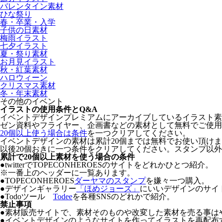
バレンタイン素材
ひな祭り
春・卒業・入学
子供の日素材
梅雨イラスト
七夕イラスト
夏・祭り素材
お月見イラスト
秋・紅葉素材
ハロウィーン
クリスマス素材
冬・年末素材
その他のイベント
イラストの使用条件とQ&A
イベントデザインプレミアムにアーカイブしているイラスト素材の著
ゼン資料やフライヤー、企画書などの素材として無料でご使用
20個以上使う場合は条件
を一つクリアしてください。
イベントデザインの素材は累計20個までは無料でお使い頂け
以後20個おきに一つ条件をクリアしてください。スタンプ以
累計で20個以上素材を使う場合の条件
●twitterでTOPECONHEROESのサイトをどれかひとつ紹介。
※一番上のヘッダーに一覧あります。
●TOPECONHEROES
ダーヤマのスタンプ
を嫌々一つ購入。
●デザインギャラリー
「ほめジョーズ」
にいいデザインのサイ
●Todoツール
Todee
を各種SNSのどれかで紹介。
禁止事項
●
素材販売サイトで、素材そのものや改変した素材を売る事は
●
イベントデザインのようなサイトを作ってイラストを再配布