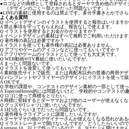
●
ロゴなどの商標として登録されるとダーヤマ含め他のデザイ
（デザインのごく一部とかだった問題ないです。）
●
LINEの素材に使用するのは禁止です。多分手書きとかでさ
よくある質問
Q
イベントデザインのイラストを使用すると報告はいりますか
A
禁止事項を守ってもらえれば、報告なしで使えます。
Q
イラストを使用するとお金がかかりますか？
A
イベントデザインの素材はすべて無料でご利用いただけます
Q
著作権の表記は必要ですか？
A
イラストを使っても著作権の表記は必要ありません。
Q
アプリやゲームのアイコンなどに使ってもいいですか？
A
アプリやゲームのイラストとして使っても大丈夫です。
Q
WEB動画やTV番組に使いたいんですが。
A
まったく問題ないです。
Q
イラストを改変して使ってもいいですか？
A
素材販売サイトで販売、または再配布以外の普通の商用デザ
Q
パンフレットやフライヤーのデザインにイラストを使って販
A
OKです。
Q
学校の課題や、コンテストのデザイン素材の一部として使っ
A
TopeconHeroes的には問題ないけど、学校的やコンテス
Q
ロゴに使って商標をとりたい。
A
商標に登録するとダーヤマおよび他のユーザーが使えなくなるので
Q
グッズやTシャツに使いたいんですが。
A
1社5点ぐらいまでだったら問題ないです。
Q
著作権をクライアントに譲渡したいんですが。
A
ダーヤマその他のデザイナーさんが使えなくなる恐れがある
Q
イラストレーターで開けないんですが、どうしたらいいので
A
version 10 以上で作っているので 8、9はたぶん開