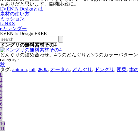
もありだと思います。臨機応変に。
EVENTs Designとは
素材の使い方
ミッション
LINKS
eカレンダー
EVENTs Design FREE
ドングリの無料素材その4
どんぐりの詰め合わせ。4つのどんぐりと3つのカラーパター
category :
秋
タグ:
autumn
,
fall
,
あき
,
オータム
,
どんぐり
,
ドングリ
,
団栗
,
木
0
1
2
3
4
5
6
7
8
9
10
11