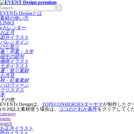
EVENTs Designとは
素材の使い方
LINKS
eカレンダー
お正月
節分イラスト
バレンタイン
ひな祭り
春・卒業・入学
端午の節句
梅雨イラスト
七夕イラスト
夏・祭り素材
お月見
秋・紅葉素材
ハロウィーン
クリスマス
冬
その他
EVENTs Designは、
TOPECONHEROESダーヤマ
が制作したク
(※20以上素材使う場合は、
ココのどれか条件
をクリアしてく
category
menu
search
お正月イラスト
節分イラスト