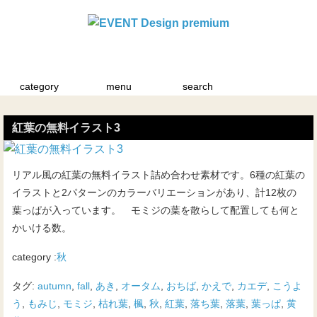
category
menu
search
紅葉の無料イラスト3
リアル風の紅葉の無料イラスト詰め合わせ素材です。6種の紅葉の
イラストと2パターンのカラーバリエーションがあり、計12枚の
葉っぱが入っています。 モミジの葉を散らして配置しても何と
かいける数。
category :
秋
タグ:
autumn
,
fall
,
あき
,
オータム
,
おちば
,
かえで
,
カエデ
,
こうよ
う
,
もみじ
,
モミジ
,
枯れ葉
,
楓
,
秋
,
紅葉
,
落ち葉
,
落葉
,
葉っぱ
,
黄