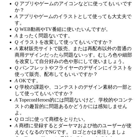
Q
アプリやゲームのアイコンなどに使ってもいいです
か？
A
アプリやゲームのイラストとして使っても大丈夫で
す。
Q
WEB動画やTV番組に使いたいんですが。
A
まったく問題ないです。
Q
イラストを改変して使ってもいいですか？
A
素材販売サイトで販売、または再配布以外の普通の
商用デザインだったら問題ないっす。むしろ色や細部
を改変して自分好みの色や形にして使いましょう。
Q
パンフレットやフライヤーのデザインにイラストを
使って販売、配布してもいいですか？
A
OKです。
Q
学校の課題や、コンテストのデザイン素材の一部と
して使ってもいいですか？
A
TopeconHeroes的には問題ないけど、学校的やコンテ
ストの趣旨的に問題あるかどうかには感知しません
よ。
Q
ロゴに使って商標をとりたい。
A
商標に登録するとダーヤマおよび他のユーザーが使
えなくなるのでNGです。 ロゴとかは発注しましょ