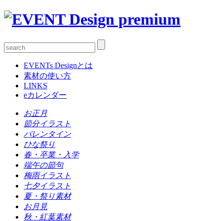
EVENTs Designとは
素材の使い方
LINKS
eカレンダー
お正月
節分イラスト
バレンタイン
ひな祭り
春・卒業・入学
端午の節句
梅雨イラスト
七夕イラスト
夏・祭り素材
お月見
秋・紅葉素材