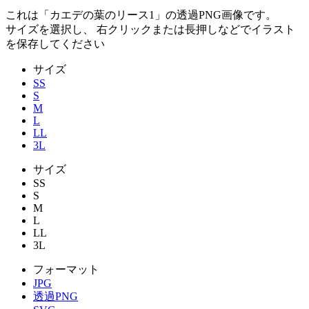
これは「
カエデの葉のリース1
」の
透過PNG
画像です。
サイズを選択し、 右クリックまたは長押しなどでイラスト
を保存してください
サイズ
SS
S
M
L
LL
3L
サイズ
SS
S
M
L
LL
3L
フォーマット
JPG
透過PNG