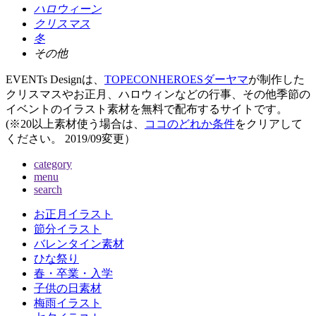
ハロウィーン
クリスマス
冬
その他
EVENTs Designは、
TOPECONHEROESダーヤマ
が制作した
クリスマスやお正月、ハロウィンなどの行事、その他季節の
イベントのイラスト素材を無料で配布するサイトです。
(※20以上素材使う場合は、
ココのどれか条件
をクリアして
ください。
2019/09変更
）
category
menu
search
お正月イラスト
節分イラスト
バレンタイン素材
ひな祭り
春・卒業・入学
子供の日素材
梅雨イラスト