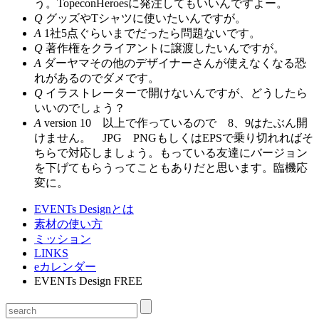
う。TopeconHeroesに発注してもいいんですよー。
Q
グッズやTシャツに使いたいんですが。
A
1社5点ぐらいまでだったら問題ないです。
Q
著作権をクライアントに譲渡したいんですが。
A
ダーヤマその他のデザイナーさんが使えなくなる恐
れがあるのでダメです。
Q
イラストレーターで開けないんですが、どうしたら
いいのでしょう？
A
version 10 以上で作っているので 8、9はたぶん開
けません。 JPG PNGもしくはEPSで乗り切れればそ
ちらで対応しましょう。もっている友達にバージョン
を下げてもらうってこともありだと思います。臨機応
変に。
EVENTs Designとは
素材の使い方
ミッション
LINKS
eカレンダー
EVENTs Design FREE