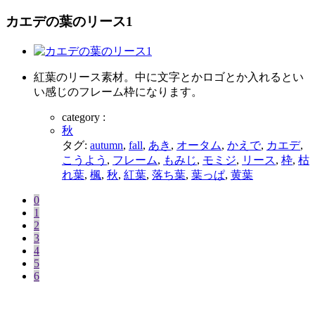
カエデの葉のリース1
紅葉のリース素材。中に文字とかロゴとか入れるとい
い感じのフレーム枠になります。
category :
秋
タグ:
autumn
,
fall
,
あき
,
オータム
,
かえで
,
カエデ
,
こうよう
,
フレーム
,
もみじ
,
モミジ
,
リース
,
枠
,
枯
れ葉
,
楓
,
秋
,
紅葉
,
落ち葉
,
葉っぱ
,
黄葉
0
1
2
3
4
5
6