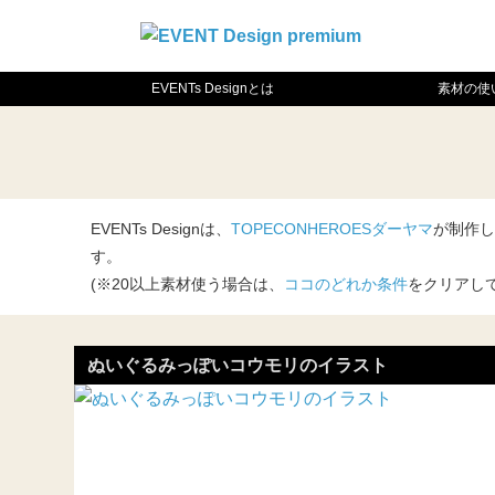
EVENTs Designとは
素材の使
EVENTs Designは、
TOPECONHEROESダーヤマ
が制作し
す。
(※20以上素材使う場合は、
ココのどれか条件
をクリアし
ぬいぐるみっぽいコウモリのイラスト