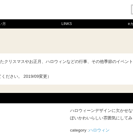
い方
LINKS
e
たクリスマスやお正月、ハロウィンなどの行事、その他季節のイベント
てください。
2019/09変更
）
ハロウィーンデザインに欠かせな
ぽいかわいらしい雰囲気にしてみ
category :
ハロウィン