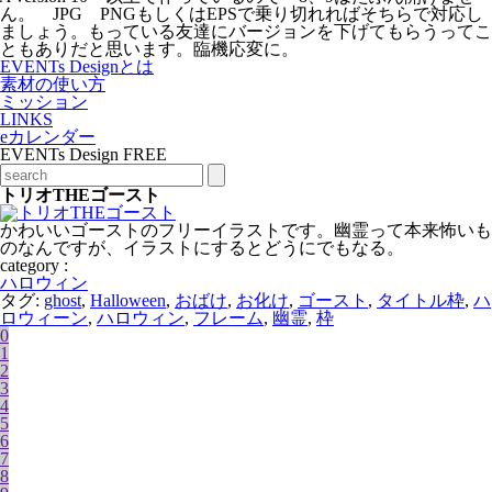
ん。 JPG PNGもしくはEPSで乗り切れればそちらで対応し
ましょう。もっている友達にバージョンを下げてもらうってこ
ともありだと思います。臨機応変に。
EVENTs Designとは
素材の使い方
ミッション
LINKS
eカレンダー
EVENTs Design FREE
トリオTHEゴースト
かわいいゴーストのフリーイラストです。幽霊って本来怖いも
のなんですが、イラストにするとどうにでもなる。
category :
ハロウィン
タグ:
ghost
,
Halloween
,
おばけ
,
お化け
,
ゴースト
,
タイトル枠
,
ハ
ロウィーン
,
ハロウィン
,
フレーム
,
幽霊
,
枠
0
1
2
3
4
5
6
7
8