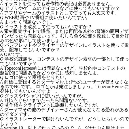
A
イラストを使っても著作権の表記は必要ありません。
Q
アプリやゲームのアイコンなどに使ってもいいですか？
A
アプリやゲームのイラストとして使っても大丈夫です。
Q
WEB動画やTV番組に使いたいんですが。
A
まったく問題ないです。
Q
イラストを改変して使ってもいいですか？
A
素材販売サイトで販売、または再配布以外の普通の商用デザ
インだったら問題ないっす。むしろ色や細部を改変して自分好
みの色や形にして使いましょう。
Q
パンフレットやフライヤーのデザインにイラストを使って販
売、配布してもいいですか？
A
OKです。
Q
学校の課題や、コンテストのデザイン素材の一部として使っ
てもいいですか？
A
TopeconHeroes的には問題ないけど、学校的やコンテストの
趣旨的に問題あるかどうかには感知しませんよ。
Q
ロゴに使って商標をとりたい。
A
商標に登録するとダーヤマおよび他のユーザーが使えなくな
るのでNGです。 ロゴとかは発注しましょう。TopeconHeroesに
発注してもいいんですよー。
Q
グッズやTシャツに使いたいんですが。
A
1社5点ぐらいまでだったら問題ないです。
Q
著作権をクライアントに譲渡したいんですが。
A
ダーヤマその他のデザイナーさんが使えなくなる恐れがある
のでダメです。
Q
イラストレーターで開けないんですが、どうしたらいいので
しょう？
A
version 10 以上で作っているので 8、9はたぶん開けませ