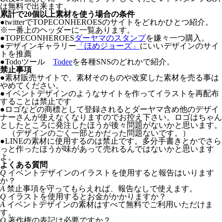
は無料で出来ます。
累計で20個以上素材を使う場合の条件
●twitterでTOPECONHEROESのサイトをどれかひとつ紹介。
※一番上のヘッダーに一覧あります。
●TOPECONHEROES
ダーヤマのスタンプ
を嫌々一つ購入。
●デザインギャラリー
「ほめジョーズ」
にいいデザインのサイ
トを推薦
●Todoツール
Todee
を各種SNSのどれかで紹介。
禁止事項
●
素材販売サイトで、素材そのものや改変した素材を売る事は
やめてください。
●
イベントデザインのようなサイトを作ってイラストを再配布
することは禁止です
●
ロゴなどの商標として登録されるとダーヤマ含め他のデザイ
ナーさんが使えなくなりますのでお控え下さい。ロゴはちゃん
としたところに発注したほうが後々問題がないかと思います。
（デザインのごく一部とかだった問題ないです。）
●
LINEの素材に使用するのは禁止です。多分手書きとかでさら
っと作ったほうが味があって売れるんではないかと思います
よ。
よくある質問
Q
イベントデザインのイラストを使用すると報告はいります
か？
A
禁止事項を守ってもらえれば、報告なしで使えます。
Q
イラストを使用するとお金がかかりますか？
A
イベントデザインの素材はすべて無料でご利用いただけま
す。
Q
著作権の表記は必要ですか？