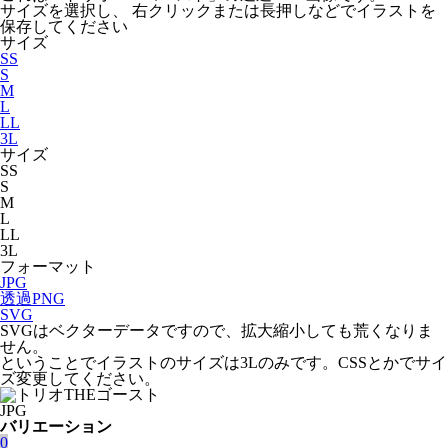
サイズを選択し、 右クリックまたは長押しなどでイラストを
保存してください
サイズ
SS
S
M
L
LL
3L
サイズ
SS
S
M
L
LL
3L
フォーマット
JPG
透過PNG
SVG
SVGはベクターデータですので、拡大縮小しても荒くなりま
せん。
ということでイラストのサイズは3Lのみです。CSSとかでサイ
ズ変更してください。
JPG
バリエーション
0