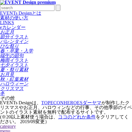
EVENTs Designとは
素材の使い方
LINKS
eカレンダー
お正月
節分イラスト
バレンタイン
ひな祭り
春・卒業・入学
端午の節句
梅雨イラスト
七夕イラスト
夏・祭り素材
お月見
秋・紅葉素材
ハロウィーン
クリスマス
冬
その他
EVENTs Designは、
TOPECONHEROESダーヤマ
が制作したク
リスマスやお正月、ハロウィンなどの行事、その他季節のイベ
ントのイラスト素材を無料で配布するサイトです。
(※20以上素材使う場合は、
ココのどれか条件
をクリアしてく
ださい。
2019/09変更
）
category
menu