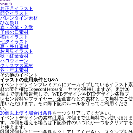
search
お正月イラスト
節分イラスト
バレンタイン素材
ひな祭り
春・卒業・入学
子供の日素材
梅雨イラスト
七夕イラスト
夏・祭り素材
お月見イラスト
秋・紅葉素材
ハロウィーン
クリスマス素材
冬・年末素材
その他のイベント
イラストの使用条件とQ&A
イベントデザインプレミアムにアーカイブしているイラスト素
材の著作権はTopeconHeroesダーヤマが保持しますが、累計20
個まで使用報告無しで、WEBデザインやDTPデザイン各種プ
レゼン資料やフライヤー、企画書などの素材として無料でご使
用いただけます。その際下記のルールを守ってご利用くださ
い。
20個以上使う場合は条件
を一つクリアしてください。
イベントデザインの素材は累計20個までは無料でお使い頂けま
す。20個を超える場合は下記条件のいづれか一つをクリアする
と使えます。
以後20個おきに一つ条件をクリアしてください。スタンプ以外