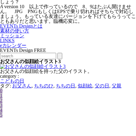
しょう？
A
version 10 以上で作っているので 8、9はたぶん開けませ
ん。 JPG PNGもしくはEPSで乗り切れればそちらで対応し
ましょう。もっている友達にバージョンを下げてもらうってこ
ともありだと思います。臨機応変に。
EVENTs Designとは
素材の使い方
ミッション
LINKS
eカレンダー
EVENTs Design FREE
お父さんの似顔絵イラスト3
お父さんの似顔絵を持った父のイラスト。
category :
こどもの日
タグ:
お父さん
,
ちちのひ
,
ちちの日
,
似顔絵
,
父の日
,
父親
0
1
2
3
4
5