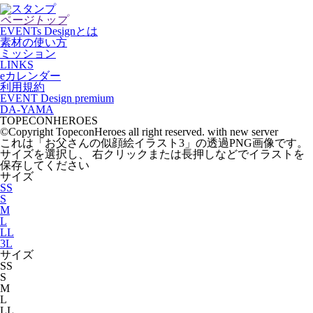
ページトップ
EVENTs Designとは
素材の使い方
ミッション
LINKS
eカレンダー
利用規約
EVENT Design premium
DA-YAMA
TOPECONHEROES
©Copyright TopeconHeroes all right reserved. with new server
これは「
お父さんの似顔絵イラスト3
」の
透過PNG
画像です。
サイズを選択し、 右クリックまたは長押しなどでイラストを
保存してください
サイズ
SS
S
M
L
LL
3L
サイズ
SS
S
M
L
LL