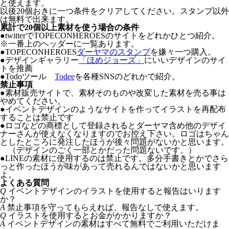
と使えます。
以後20個おきに一つ条件をクリアしてください。スタンプ以外
は無料で出来ます。
累計で20個以上素材を使う場合の条件
●twitterでTOPECONHEROESのサイトをどれかひとつ紹介。
※一番上のヘッダーに一覧あります。
●TOPECONHEROES
ダーヤマのスタンプ
を嫌々一つ購入。
●デザインギャラリー
「ほめジョーズ」
にいいデザインのサイ
トを推薦
●Todoツール
Todee
を各種SNSのどれかで紹介。
禁止事項
●
素材販売サイトで、素材そのものや改変した素材を売る事は
やめてください。
●
イベントデザインのようなサイトを作ってイラストを再配布
することは禁止です
●
ロゴなどの商標として登録されるとダーヤマ含め他のデザイ
ナーさんが使えなくなりますのでお控え下さい。ロゴはちゃん
としたところに発注したほうが後々問題がないかと思います。
（デザインのごく一部とかだった問題ないです。）
●
LINEの素材に使用するのは禁止です。多分手書きとかでさら
っと作ったほうが味があって売れるんではないかと思います
よ。
よくある質問
Q
イベントデザインのイラストを使用すると報告はいります
か？
A
禁止事項を守ってもらえれば、報告なしで使えます。
Q
イラストを使用するとお金がかかりますか？
A
イベントデザインの素材はすべて無料でご利用いただけま