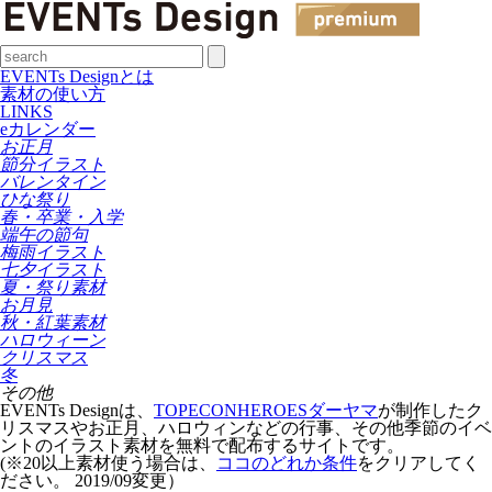
EVENTs Designとは
素材の使い方
LINKS
eカレンダー
お正月
節分イラスト
バレンタイン
ひな祭り
春・卒業・入学
端午の節句
梅雨イラスト
七夕イラスト
夏・祭り素材
お月見
秋・紅葉素材
ハロウィーン
クリスマス
冬
その他
EVENTs Designは、
TOPECONHEROESダーヤマ
が制作したク
リスマスやお正月、ハロウィンなどの行事、その他季節のイベ
ントのイラスト素材を無料で配布するサイトです。
(※20以上素材使う場合は、
ココのどれか条件
をクリアしてく
ださい。
2019/09変更
）