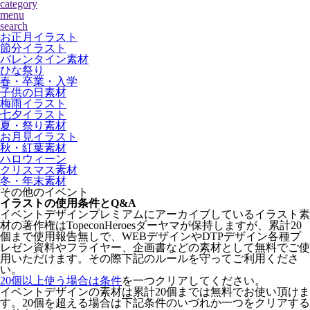
category
menu
search
お正月イラスト
節分イラスト
バレンタイン素材
ひな祭り
春・卒業・入学
子供の日素材
梅雨イラスト
七夕イラスト
夏・祭り素材
お月見イラスト
秋・紅葉素材
ハロウィーン
クリスマス素材
冬・年末素材
その他のイベント
イラストの使用条件とQ&A
イベントデザインプレミアムにアーカイブしているイラスト素
材の著作権はTopeconHeroesダーヤマが保持しますが、累計20
個まで使用報告無しで、WEBデザインやDTPデザイン各種プ
レゼン資料やフライヤー、企画書などの素材として無料でご使
用いただけます。その際下記のルールを守ってご利用くださ
い。
20個以上使う場合は条件
を一つクリアしてください。
イベントデザインの素材は累計20個までは無料でお使い頂けま
す。20個を超える場合は下記条件のいづれか一つをクリアする