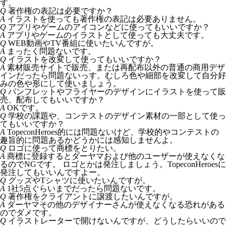
す。
Q
著作権の表記は必要ですか？
A
イラストを使っても著作権の表記は必要ありません。
Q
アプリやゲームのアイコンなどに使ってもいいですか？
A
アプリやゲームのイラストとして使っても大丈夫です。
Q
WEB動画やTV番組に使いたいんですが。
A
まったく問題ないです。
Q
イラストを改変して使ってもいいですか？
A
素材販売サイトで販売、または再配布以外の普通の商用デザ
インだったら問題ないっす。むしろ色や細部を改変して自分好
みの色や形にして使いましょう。
Q
パンフレットやフライヤーのデザインにイラストを使って販
売、配布してもいいですか？
A
OKです。
Q
学校の課題や、コンテストのデザイン素材の一部として使っ
てもいいですか？
A
TopeconHeroes的には問題ないけど、学校的やコンテストの
趣旨的に問題あるかどうかには感知しませんよ。
Q
ロゴに使って商標をとりたい。
A
商標に登録するとダーヤマおよび他のユーザーが使えなくな
るのでNGです。 ロゴとかは発注しましょう。TopeconHeroesに
発注してもいいんですよー。
Q
グッズやTシャツに使いたいんですが。
A
1社5点ぐらいまでだったら問題ないです。
Q
著作権をクライアントに譲渡したいんですが。
A
ダーヤマその他のデザイナーさんが使えなくなる恐れがある
のでダメです。
Q
イラストレーターで開けないんですが、どうしたらいいので