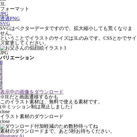
3L
フォーマット
JPG
透過PNG
SVG
SVGはベクターデータですので、拡大縮小しても荒くなりま
せん。
ということでイラストのサイズは3Lのみです。CSSとかでサイ
ズ変更してください。
JPG
バリエーション
0
1
2
3
4
5
表示中の画像をダウンロード
※IEだと画面遷移するかも
このイラスト素材は、無料で使える素材です。
(※ミッション制は廃止しました）
close
イラスト素材のダウンロード
close
素材のダウンロードまで、あと
5
秒お待ちください。
illustrator Ai