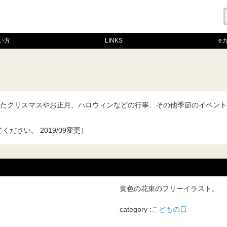
い方
LINKS
e
たクリスマスやお正月、ハロウィンなどの行事、その他季節のイベント
てください。
2019/09変更
）
黄色の花束のフリーイラスト。
category :
こどもの日