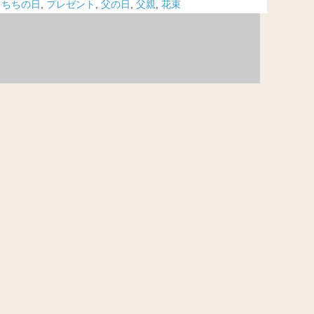
,
ちちの日
,
プレゼント
,
父の日
,
父親
,
花束