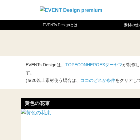
EVENTs Designとは
素材の使
EVENTs Designは、
TOPECONHEROESダーヤマ
が制作し
す。
(※20以上素材使う場合は、
ココのどれか条件
をクリアし
黄色の花束