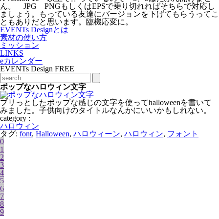
ん。 JPG PNGもしくはEPSで乗り切れればそちらで対応し
ましょう。もっている友達にバージョンを下げてもらうってこ
ともありだと思います。臨機応変に。
EVENTs Designとは
素材の使い方
ミッション
LINKS
eカレンダー
EVENTs Design FREE
ポップなハロウィン文字
プリっとしたポップな感じの文字を使ってhalloweenを書いて
みました。子供向けのタイトルなんかにいいかもしれない。
category :
ハロウィン
タグ:
font
,
Halloween
,
ハロウィーン
,
ハロウィン
,
フォント
0
1
2
3
4
5
6
7
8
9