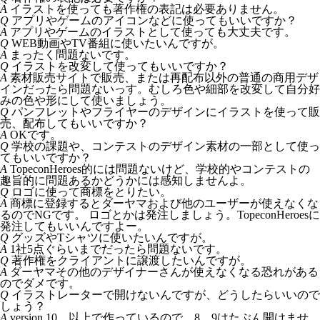
A
イラストを使っても著作権の表記は必要ありません。
Q
アプリやゲームのアイコンなどに使ってもいいですか？
A
アプリやゲームのイラストとして使っても大丈夫です。
Q
WEB動画やTV番組に使いたいんですが。
A
まったく問題ないです。
Q
イラストを改変して使ってもいいですか？
A
素材販売サイトで販売、または再配布以外の普通の商用デザ
インだったら問題ないっす。むしろ色や細部を改変して自分好
みの色や形にして使いましょう。
Q
パンフレットやフライヤーのデザインにイラストを使って販
売、配布してもいいですか？
A
OKです。
Q
学校の課題や、コンテストのデザイン素材の一部として使っ
てもいいですか？
A
TopeconHeroes的には問題ないけど、学校的やコンテストの
趣旨的に問題あるかどうかには感知しませんよ。
Q
ロゴに使って商標をとりたい。
A
商標に登録するとダーヤマおよび他のユーザーが使えなくな
るのでNGです。 ロゴとかは発注しましょう。TopeconHeroesに
発注してもいいんですよー。
Q
グッズやTシャツに使いたいんですが。
A
1社5点ぐらいまでだったら問題ないです。
Q
著作権をクライアントに譲渡したいんですが。
A
ダーヤマその他のデザイナーさんが使えなくなる恐れがある
のでダメです。
Q
イラストレーターで開けないんですが、どうしたらいいので
しょう？
A
version 10 以上で作っているので 8、9はたぶん開けませ