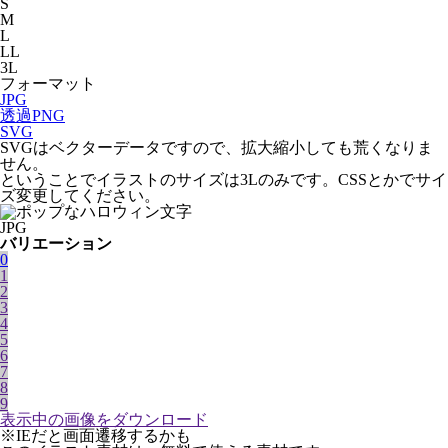
S
M
L
LL
3L
フォーマット
JPG
透過PNG
SVG
SVGはベクターデータですので、拡大縮小しても荒くなりま
せん。
ということでイラストのサイズは3Lのみです。CSSとかでサイ
ズ変更してください。
JPG
バリエーション
0
1
2
3
4
5
6
7
8
9
表示中の画像をダウンロード
※IEだと画面遷移するかも