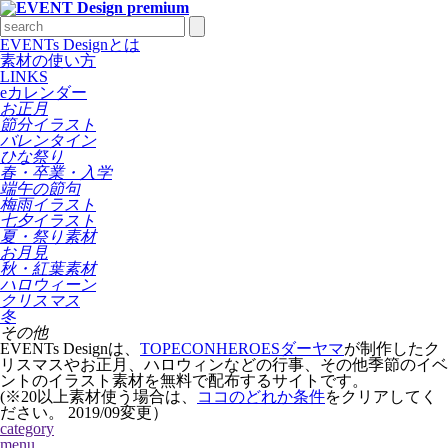
EVENTs Designとは
素材の使い方
LINKS
eカレンダー
お正月
節分イラスト
バレンタイン
ひな祭り
春・卒業・入学
端午の節句
梅雨イラスト
七夕イラスト
夏・祭り素材
お月見
秋・紅葉素材
ハロウィーン
クリスマス
冬
その他
EVENTs Designは、
TOPECONHEROESダーヤマ
が制作したク
リスマスやお正月、ハロウィンなどの行事、その他季節のイベ
ントのイラスト素材を無料で配布するサイトです。
(※20以上素材使う場合は、
ココのどれか条件
をクリアしてく
ださい。
2019/09変更
）
category
menu