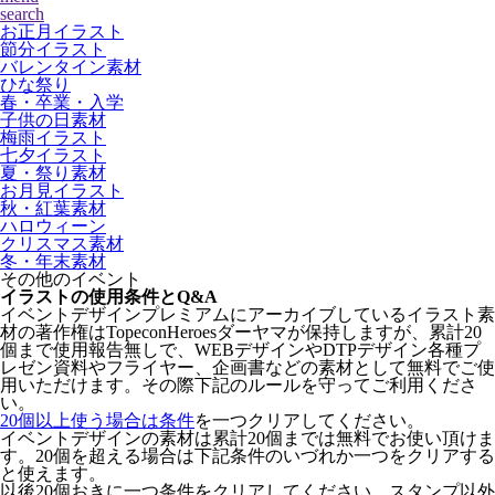
search
お正月イラスト
節分イラスト
バレンタイン素材
ひな祭り
春・卒業・入学
子供の日素材
梅雨イラスト
七夕イラスト
夏・祭り素材
お月見イラスト
秋・紅葉素材
ハロウィーン
クリスマス素材
冬・年末素材
その他のイベント
イラストの使用条件とQ&A
イベントデザインプレミアムにアーカイブしているイラスト素
材の著作権はTopeconHeroesダーヤマが保持しますが、累計20
個まで使用報告無しで、WEBデザインやDTPデザイン各種プ
レゼン資料やフライヤー、企画書などの素材として無料でご使
用いただけます。その際下記のルールを守ってご利用くださ
い。
20個以上使う場合は条件
を一つクリアしてください。
イベントデザインの素材は累計20個までは無料でお使い頂けま
す。20個を超える場合は下記条件のいづれか一つをクリアする
と使えます。
以後20個おきに一つ条件をクリアしてください。スタンプ以外