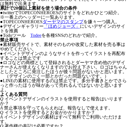
は無料で出来ます。
累計で20個以上素材を使う場合の条件
●twitterでTOPECONHEROESのサイトをどれかひとつ紹介。
※一番上のヘッダーに一覧あります。
●TOPECONHEROES
ダーヤマのスタンプ
を嫌々一つ購入。
●デザインギャラリー
「ほめジョーズ」
にいいデザインのサイ
トを推薦
●Todoツール
Todee
を各種SNSのどれかで紹介。
禁止事項
●
素材販売サイトで、素材そのものや改変した素材を売る事は
やめてください。
●
イベントデザインのようなサイトを作ってイラストを再配布
することは禁止です
●
ロゴなどの商標として登録されるとダーヤマ含め他のデザイ
ナーさんが使えなくなりますのでお控え下さい。ロゴはちゃん
としたところに発注したほうが後々問題がないかと思います。
（デザインのごく一部とかだった問題ないです。）
●
LINEの素材に使用するのは禁止です。多分手書きとかでさら
っと作ったほうが味があって売れるんではないかと思います
よ。
よくある質問
Q
イベントデザインのイラストを使用すると報告はいります
か？
A
禁止事項を守ってもらえれば、報告なしで使えます。
Q
イラストを使用するとお金がかかりますか？
A
イベントデザインの素材はすべて無料でご利用いただけま
す。
Q
著作権の表記は必要ですか？