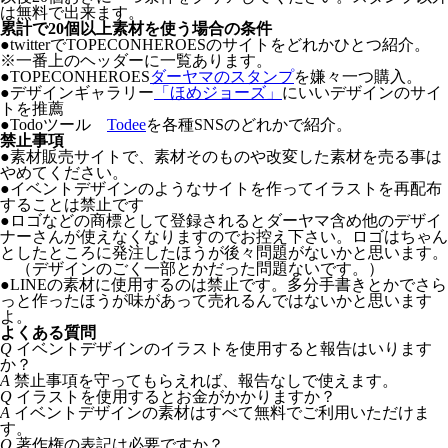
は無料で出来ます。
累計で20個以上素材を使う場合の条件
●twitterでTOPECONHEROESのサイトをどれかひとつ紹介。
※一番上のヘッダーに一覧あります。
●TOPECONHEROES
ダーヤマのスタンプ
を嫌々一つ購入。
●デザインギャラリー
「ほめジョーズ」
にいいデザインのサイ
トを推薦
●Todoツール
Todee
を各種SNSのどれかで紹介。
禁止事項
●
素材販売サイトで、素材そのものや改変した素材を売る事は
やめてください。
●
イベントデザインのようなサイトを作ってイラストを再配布
することは禁止です
●
ロゴなどの商標として登録されるとダーヤマ含め他のデザイ
ナーさんが使えなくなりますのでお控え下さい。ロゴはちゃん
としたところに発注したほうが後々問題がないかと思います。
（デザインのごく一部とかだった問題ないです。）
●
LINEの素材に使用するのは禁止です。多分手書きとかでさら
っと作ったほうが味があって売れるんではないかと思います
よ。
よくある質問
Q
イベントデザインのイラストを使用すると報告はいります
か？
A
禁止事項を守ってもらえれば、報告なしで使えます。
Q
イラストを使用するとお金がかかりますか？
A
イベントデザインの素材はすべて無料でご利用いただけま
す。
Q
著作権の表記は必要ですか？