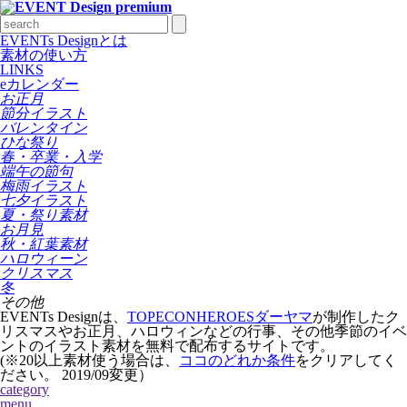
EVENTs Designとは
素材の使い方
LINKS
eカレンダー
お正月
節分イラスト
バレンタイン
ひな祭り
春・卒業・入学
端午の節句
梅雨イラスト
七夕イラスト
夏・祭り素材
お月見
秋・紅葉素材
ハロウィーン
クリスマス
冬
その他
EVENTs Designは、
TOPECONHEROESダーヤマ
が制作したク
リスマスやお正月、ハロウィンなどの行事、その他季節のイベ
ントのイラスト素材を無料で配布するサイトです。
(※20以上素材使う場合は、
ココのどれか条件
をクリアしてく
ださい。
2019/09変更
）
category
menu