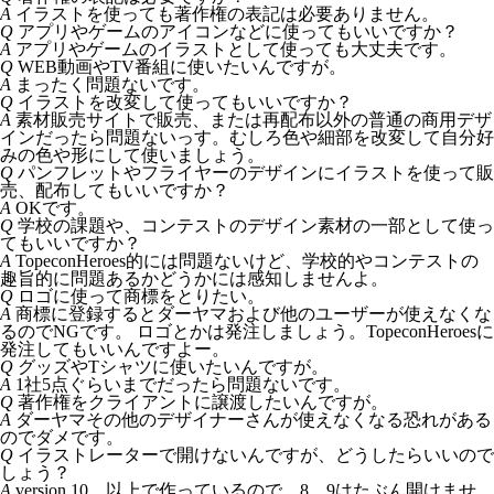
A
イラストを使っても著作権の表記は必要ありません。
Q
アプリやゲームのアイコンなどに使ってもいいですか？
A
アプリやゲームのイラストとして使っても大丈夫です。
Q
WEB動画やTV番組に使いたいんですが。
A
まったく問題ないです。
Q
イラストを改変して使ってもいいですか？
A
素材販売サイトで販売、または再配布以外の普通の商用デザ
インだったら問題ないっす。むしろ色や細部を改変して自分好
みの色や形にして使いましょう。
Q
パンフレットやフライヤーのデザインにイラストを使って販
売、配布してもいいですか？
A
OKです。
Q
学校の課題や、コンテストのデザイン素材の一部として使っ
てもいいですか？
A
TopeconHeroes的には問題ないけど、学校的やコンテストの
趣旨的に問題あるかどうかには感知しませんよ。
Q
ロゴに使って商標をとりたい。
A
商標に登録するとダーヤマおよび他のユーザーが使えなくな
るのでNGです。 ロゴとかは発注しましょう。TopeconHeroesに
発注してもいいんですよー。
Q
グッズやTシャツに使いたいんですが。
A
1社5点ぐらいまでだったら問題ないです。
Q
著作権をクライアントに譲渡したいんですが。
A
ダーヤマその他のデザイナーさんが使えなくなる恐れがある
のでダメです。
Q
イラストレーターで開けないんですが、どうしたらいいので
しょう？
A
version 10 以上で作っているので 8、9はたぶん開けませ