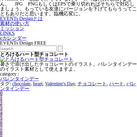
ん。 JPG PNGもしくはEPSで乗り切れればそちらで対応し
ましょう。もっている友達にバージョンを下げてもらうってこ
ともありだと思います。臨機応変に。
EVENTs Designとは
素材の使い方
ミッション
LINKS
eカレンダー
EVENTs Design FREE
とろけるハート型チョコレート
暑さで溶け出したチョコレートのイラスト。バレンタインデー
のイラスト素材として使えますよ。
category :
バレンタインデー
タグ:
chocolate
,
heart
,
Valentine's Day
,
チョコレート
,
ハート
,
バレ
ンタインデー
0
1
2
3
4
5
6
7
8