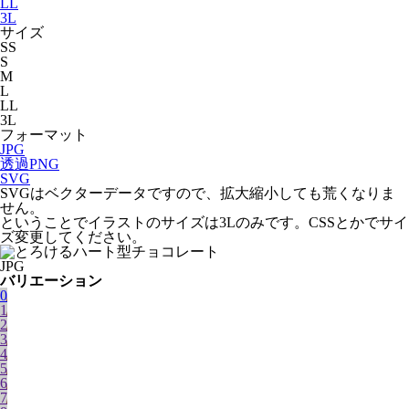
LL
3L
サイズ
SS
S
M
L
LL
3L
フォーマット
JPG
透過PNG
SVG
SVGはベクターデータですので、拡大縮小しても荒くなりま
せん。
ということでイラストのサイズは3Lのみです。CSSとかでサイ
ズ変更してください。
JPG
バリエーション
0
1
2
3
4
5
6
7