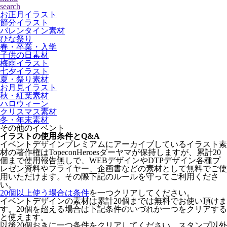
search
お正月イラスト
節分イラスト
バレンタイン素材
ひな祭り
春・卒業・入学
子供の日素材
梅雨イラスト
七夕イラスト
夏・祭り素材
お月見イラスト
秋・紅葉素材
ハロウィーン
クリスマス素材
冬・年末素材
その他のイベント
イラストの使用条件とQ&A
イベントデザインプレミアムにアーカイブしているイラスト素
材の著作権はTopeconHeroesダーヤマが保持しますが、累計20
個まで使用報告無しで、WEBデザインやDTPデザイン各種プ
レゼン資料やフライヤー、企画書などの素材として無料でご使
用いただけます。その際下記のルールを守ってご利用くださ
い。
20個以上使う場合は条件
を一つクリアしてください。
イベントデザインの素材は累計20個までは無料でお使い頂けま
す。20個を超える場合は下記条件のいづれか一つをクリアする
と使えます。
以後20個おきに一つ条件をクリアしてください。スタンプ以外