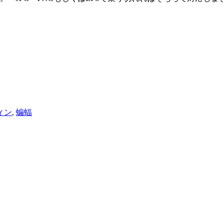
ィン
,
蝙蝠