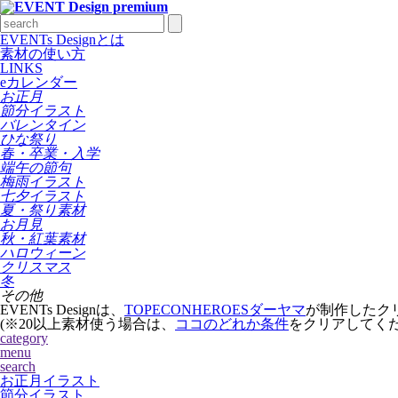
EVENTs Designとは
素材の使い方
LINKS
eカレンダー
お正月
節分イラスト
バレンタイン
ひな祭り
春・卒業・入学
端午の節句
梅雨イラスト
七夕イラスト
夏・祭り素材
お月見
秋・紅葉素材
ハロウィーン
クリスマス
冬
その他
EVENTs Designは、
TOPECONHEROESダーヤマ
が制作したク
(※20以上素材使う場合は、
ココのどれか条件
をクリアしてく
category
menu
search
お正月イラスト
節分イラスト