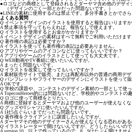
●
ロゴなどの商標として登録されるとダーヤマ含め他のデザイ
（デザインのごく一部とかだった問題ないです。）
●
LINEの素材に使用するのは禁止です。多分手書きとかでさ
よくある質問
Q
イベントデザインのイラストを使用すると報告はいりますか
A
禁止事項を守ってもらえれば、報告なしで使えます。
Q
イラストを使用するとお金がかかりますか？
A
イベントデザインの素材はすべて無料でご利用いただけます
Q
著作権の表記は必要ですか？
A
イラストを使っても著作権の表記は必要ありません。
Q
アプリやゲームのアイコンなどに使ってもいいですか？
A
アプリやゲームのイラストとして使っても大丈夫です。
Q
WEB動画やTV番組に使いたいんですが。
A
まったく問題ないです。
Q
イラストを改変して使ってもいいですか？
A
素材販売サイトで販売、または再配布以外の普通の商用デザ
Q
パンフレットやフライヤーのデザインにイラストを使って販
A
OKです。
Q
学校の課題や、コンテストのデザイン素材の一部として使っ
A
TopeconHeroes的には問題ないけど、学校的やコンテス
Q
ロゴに使って商標をとりたい。
A
商標に登録するとダーヤマおよび他のユーザーが使えなくなるので
Q
グッズやTシャツに使いたいんですが。
A
1社5点ぐらいまでだったら問題ないです。
Q
著作権をクライアントに譲渡したいんですが。
A
ダーヤマその他のデザイナーさんが使えなくなる恐れがある
Q
イラストレーターで開けないんですが、どうしたらいいので
A
version 10 以上で作っているので 8、9はたぶん開