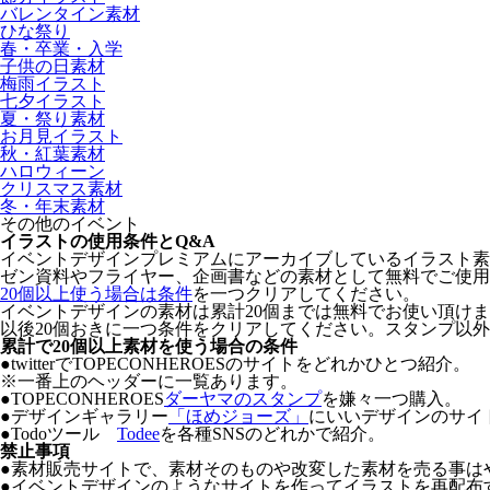
バレンタイン素材
ひな祭り
春・卒業・入学
子供の日素材
梅雨イラスト
七夕イラスト
夏・祭り素材
お月見イラスト
秋・紅葉素材
ハロウィーン
クリスマス素材
冬・年末素材
その他のイベント
イラストの使用条件とQ&A
イベントデザインプレミアムにアーカイブしているイラスト素材の著
ゼン資料やフライヤー、企画書などの素材として無料でご使用
20個以上使う場合は条件
を一つクリアしてください。
イベントデザインの素材は累計20個までは無料でお使い頂け
以後20個おきに一つ条件をクリアしてください。スタンプ以
累計で20個以上素材を使う場合の条件
●twitterでTOPECONHEROESのサイトをどれかひとつ紹介。
※一番上のヘッダーに一覧あります。
●TOPECONHEROES
ダーヤマのスタンプ
を嫌々一つ購入。
●デザインギャラリー
「ほめジョーズ」
にいいデザインのサイ
●Todoツール
Todee
を各種SNSのどれかで紹介。
禁止事項
●
素材販売サイトで、素材そのものや改変した素材を売る事は
●
イベントデザインのようなサイトを作ってイラストを再配布