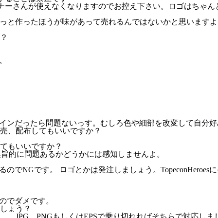
ナーさんが使えなくなりますのでお控え下さい。ロゴはちゃん
らっと作ったほうが味があって売れるんではないかと思いますよ
？
。
インだったら問題ないっす。むしろ色や細部を改変して自分好
売、配布してもいいですか？
てもいいですか？
トの趣旨的に問題あるかどうかには感知しませんよ。
NGです。 ロゴとかは発注しましょう。TopeconHeroe
のでダメです。
しょう？
けません。 JPG PNGもしくはEPSで乗り切れればそちらで対