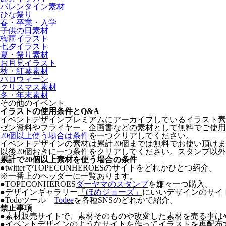
バレンタイン素材
ひな祭り
春・卒業・入学
子供の日素材
梅雨イラスト
七夕イラスト
夏・祭り素材
お月見イラスト
秋・紅葉素材
ハロウィーン
クリスマス素材
冬・年末素材
その他のイベント
イラストの使用条件とQ&A
イベントデザインプレミアムにアーカイブしているイラスト素材の著
ゼン資料やフライヤー、企画書などの素材として無料でご使用
20個以上使う場合は条件
を一つクリアしてください。
イベントデザインの素材は累計20個までは無料でお使い頂け
以後20個おきに一つ条件をクリアしてください。スタンプ以
累計で20個以上素材を使う場合の条件
●twitterでTOPECONHEROESのサイトをどれかひとつ紹介。
※一番上のヘッダーに一覧あります。
●TOPECONHEROES
ダーヤマのスタンプ
を嫌々一つ購入。
●デザインギャラリー
「ほめジョーズ」
にいいデザインのサイ
●Todoツール
Todee
を各種SNSのどれかで紹介。
禁止事項
●
素材販売サイトで、素材そのものや改変した素材を売る事は
●
イベントデザインのようなサイトを作ってイラストを再配布