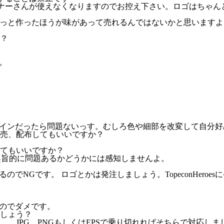
ナーさんが使えなくなりますのでお控え下さい。ロゴはちゃん
らっと作ったほうが味があって売れるんではないかと思いますよ
？
。
インだったら問題ないっす。むしろ色や細部を改変して自分好
売、配布してもいいですか？
てもいいですか？
トの趣旨的に問題あるかどうかには感知しませんよ。
NGです。 ロゴとかは発注しましょう。TopeconHeroe
のでダメです。
しょう？
けません。 JPG PNGもしくはEPSで乗り切れればそちらで対