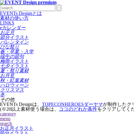
EVENTs Designとは
素材の使い方
LINKS
eカレンダー
お正月
節分イラスト
バレンタイン
ひな祭り
春・卒業・入学
端午の節句
梅雨イラスト
七夕イラスト
夏・祭り素材
お月見
秋・紅葉素材
ハロウィーン
クリスマス
冬
その他
EVENTs Designは、
TOPECONHEROESダーヤマ
が制作したク
(※20以上素材使う場合は、
ココのどれか条件
をクリアしてく
category
menu
search
お正月イラスト
節分イラスト