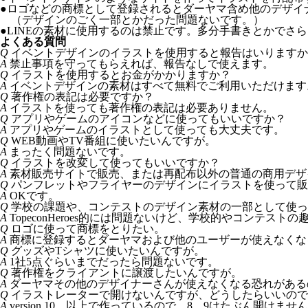
●
ロゴなどの商標として登録されるとダーヤマ含め他のデザイ
（デザインのごく一部とかだった問題ないです。）
●
LINEの素材に使用するのは禁止です。多分手書きとかでさ
よくある質問
Q
イベントデザインのイラストを使用すると報告はいりますか
A
禁止事項を守ってもらえれば、報告なしで使えます。
Q
イラストを使用するとお金がかかりますか？
A
イベントデザインの素材はすべて無料でご利用いただけます
Q
著作権の表記は必要ですか？
A
イラストを使っても著作権の表記は必要ありません。
Q
アプリやゲームのアイコンなどに使ってもいいですか？
A
アプリやゲームのイラストとして使っても大丈夫です。
Q
WEB動画やTV番組に使いたいんですが。
A
まったく問題ないです。
Q
イラストを改変して使ってもいいですか？
A
素材販売サイトで販売、または再配布以外の普通の商用デザ
Q
パンフレットやフライヤーのデザインにイラストを使って販
A
OKです。
Q
学校の課題や、コンテストのデザイン素材の一部として使っ
A
TopeconHeroes的には問題ないけど、学校的やコンテス
Q
ロゴに使って商標をとりたい。
A
商標に登録するとダーヤマおよび他のユーザーが使えなくなるので
Q
グッズやTシャツに使いたいんですが。
A
1社5点ぐらいまでだったら問題ないです。
Q
著作権をクライアントに譲渡したいんですが。
A
ダーヤマその他のデザイナーさんが使えなくなる恐れがある
Q
イラストレーターで開けないんですが、どうしたらいいので
A
version 10 以上で作っているので 8、9はたぶん開