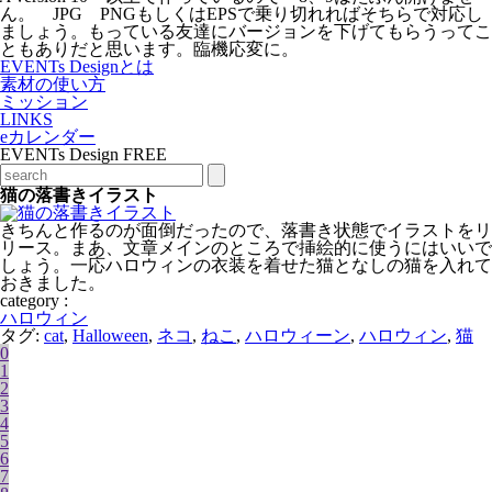
ん。 JPG PNGもしくはEPSで乗り切れればそちらで対応し
ましょう。もっている友達にバージョンを下げてもらうってこ
ともありだと思います。臨機応変に。
EVENTs Designとは
素材の使い方
ミッション
LINKS
eカレンダー
EVENTs Design FREE
猫の落書きイラスト
きちんと作るのが面倒だったので、落書き状態でイラストをリ
リース。まあ、文章メインのところで挿絵的に使うにはいいで
しょう。一応ハロウィンの衣装を着せた猫となしの猫を入れて
おきました。
category :
ハロウィン
タグ:
cat
,
Halloween
,
ネコ
,
ねこ
,
ハロウィーン
,
ハロウィン
,
猫
0
1
2
3
4
5
6
7