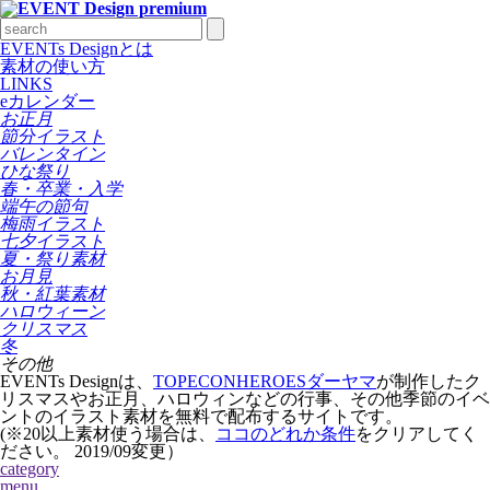
EVENTs Designとは
素材の使い方
LINKS
eカレンダー
お正月
節分イラスト
バレンタイン
ひな祭り
春・卒業・入学
端午の節句
梅雨イラスト
七夕イラスト
夏・祭り素材
お月見
秋・紅葉素材
ハロウィーン
クリスマス
冬
その他
EVENTs Designは、
TOPECONHEROESダーヤマ
が制作したク
リスマスやお正月、ハロウィンなどの行事、その他季節のイベ
ントのイラスト素材を無料で配布するサイトです。
(※20以上素材使う場合は、
ココのどれか条件
をクリアしてく
ださい。
2019/09変更
）
category
menu