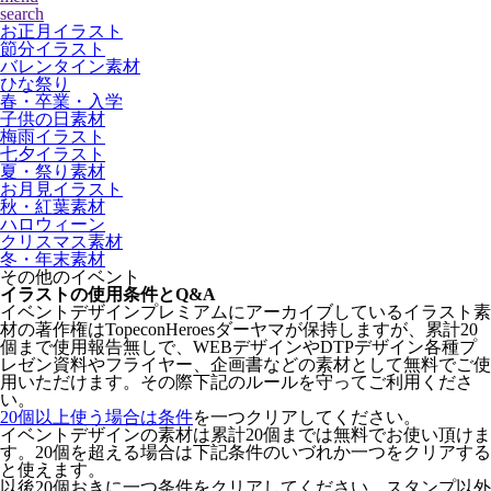
search
お正月イラスト
節分イラスト
バレンタイン素材
ひな祭り
春・卒業・入学
子供の日素材
梅雨イラスト
七夕イラスト
夏・祭り素材
お月見イラスト
秋・紅葉素材
ハロウィーン
クリスマス素材
冬・年末素材
その他のイベント
イラストの使用条件とQ&A
イベントデザインプレミアムにアーカイブしているイラスト素
材の著作権はTopeconHeroesダーヤマが保持しますが、累計20
個まで使用報告無しで、WEBデザインやDTPデザイン各種プ
レゼン資料やフライヤー、企画書などの素材として無料でご使
用いただけます。その際下記のルールを守ってご利用くださ
い。
20個以上使う場合は条件
を一つクリアしてください。
イベントデザインの素材は累計20個までは無料でお使い頂けま
す。20個を超える場合は下記条件のいづれか一つをクリアする
と使えます。
以後20個おきに一つ条件をクリアしてください。スタンプ以外