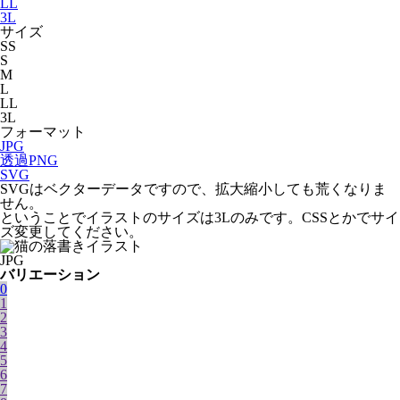
LL
3L
サイズ
SS
S
M
L
LL
3L
フォーマット
JPG
透過PNG
SVG
SVGはベクターデータですので、拡大縮小しても荒くなりま
せん。
ということでイラストのサイズは3Lのみです。CSSとかでサイ
ズ変更してください。
JPG
バリエーション
0
1
2
3
4
5
6
7