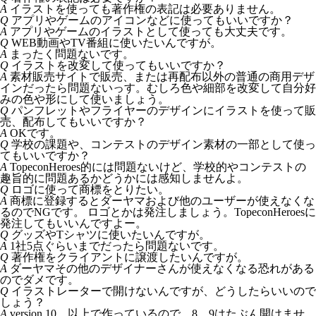
A
イラストを使っても著作権の表記は必要ありません。
Q
アプリやゲームのアイコンなどに使ってもいいですか？
A
アプリやゲームのイラストとして使っても大丈夫です。
Q
WEB動画やTV番組に使いたいんですが。
A
まったく問題ないです。
Q
イラストを改変して使ってもいいですか？
A
素材販売サイトで販売、または再配布以外の普通の商用デザ
インだったら問題ないっす。むしろ色や細部を改変して自分好
みの色や形にして使いましょう。
Q
パンフレットやフライヤーのデザインにイラストを使って販
売、配布してもいいですか？
A
OKです。
Q
学校の課題や、コンテストのデザイン素材の一部として使っ
てもいいですか？
A
TopeconHeroes的には問題ないけど、学校的やコンテストの
趣旨的に問題あるかどうかには感知しませんよ。
Q
ロゴに使って商標をとりたい。
A
商標に登録するとダーヤマおよび他のユーザーが使えなくな
るのでNGです。 ロゴとかは発注しましょう。TopeconHeroesに
発注してもいいんですよー。
Q
グッズやTシャツに使いたいんですが。
A
1社5点ぐらいまでだったら問題ないです。
Q
著作権をクライアントに譲渡したいんですが。
A
ダーヤマその他のデザイナーさんが使えなくなる恐れがある
のでダメです。
Q
イラストレーターで開けないんですが、どうしたらいいので
しょう？
A
version 10 以上で作っているので 8、9はたぶん開けませ