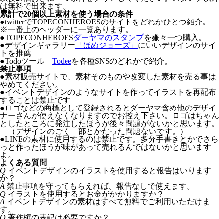
は無料で出来ます。
累計で20個以上素材を使う場合の条件
●twitterでTOPECONHEROESのサイトをどれかひとつ紹介。
※一番上のヘッダーに一覧あります。
●TOPECONHEROES
ダーヤマのスタンプ
を嫌々一つ購入。
●デザインギャラリー
「ほめジョーズ」
にいいデザインのサイ
トを推薦
●Todoツール
Todee
を各種SNSのどれかで紹介。
禁止事項
●
素材販売サイトで、素材そのものや改変した素材を売る事は
やめてください。
●
イベントデザインのようなサイトを作ってイラストを再配布
することは禁止です
●
ロゴなどの商標として登録されるとダーヤマ含め他のデザイ
ナーさんが使えなくなりますのでお控え下さい。ロゴはちゃん
としたところに発注したほうが後々問題がないかと思います。
（デザインのごく一部とかだった問題ないです。）
●
LINEの素材に使用するのは禁止です。多分手書きとかでさら
っと作ったほうが味があって売れるんではないかと思います
よ。
よくある質問
Q
イベントデザインのイラストを使用すると報告はいります
か？
A
禁止事項を守ってもらえれば、報告なしで使えます。
Q
イラストを使用するとお金がかかりますか？
A
イベントデザインの素材はすべて無料でご利用いただけま
す。
Q
著作権の表記は必要ですか？