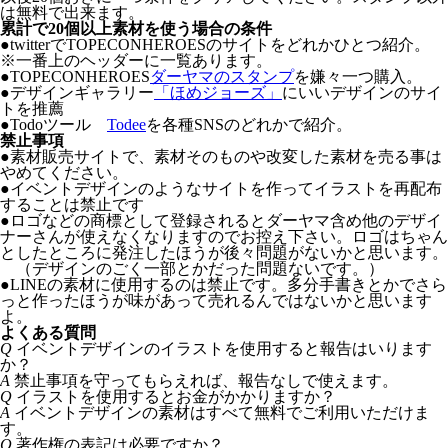
は無料で出来ます。
累計で20個以上素材を使う場合の条件
●twitterでTOPECONHEROESのサイトをどれかひとつ紹介。
※一番上のヘッダーに一覧あります。
●TOPECONHEROES
ダーヤマのスタンプ
を嫌々一つ購入。
●デザインギャラリー
「ほめジョーズ」
にいいデザインのサイ
トを推薦
●Todoツール
Todee
を各種SNSのどれかで紹介。
禁止事項
●
素材販売サイトで、素材そのものや改変した素材を売る事は
やめてください。
●
イベントデザインのようなサイトを作ってイラストを再配布
することは禁止です
●
ロゴなどの商標として登録されるとダーヤマ含め他のデザイ
ナーさんが使えなくなりますのでお控え下さい。ロゴはちゃん
としたところに発注したほうが後々問題がないかと思います。
（デザインのごく一部とかだった問題ないです。）
●
LINEの素材に使用するのは禁止です。多分手書きとかでさら
っと作ったほうが味があって売れるんではないかと思います
よ。
よくある質問
Q
イベントデザインのイラストを使用すると報告はいります
か？
A
禁止事項を守ってもらえれば、報告なしで使えます。
Q
イラストを使用するとお金がかかりますか？
A
イベントデザインの素材はすべて無料でご利用いただけま
す。
Q
著作権の表記は必要ですか？