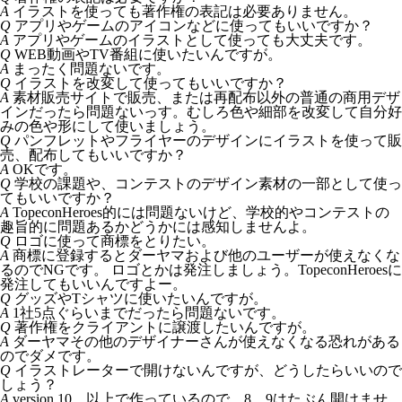
A
イラストを使っても著作権の表記は必要ありません。
Q
アプリやゲームのアイコンなどに使ってもいいですか？
A
アプリやゲームのイラストとして使っても大丈夫です。
Q
WEB動画やTV番組に使いたいんですが。
A
まったく問題ないです。
Q
イラストを改変して使ってもいいですか？
A
素材販売サイトで販売、または再配布以外の普通の商用デザ
インだったら問題ないっす。むしろ色や細部を改変して自分好
みの色や形にして使いましょう。
Q
パンフレットやフライヤーのデザインにイラストを使って販
売、配布してもいいですか？
A
OKです。
Q
学校の課題や、コンテストのデザイン素材の一部として使っ
てもいいですか？
A
TopeconHeroes的には問題ないけど、学校的やコンテストの
趣旨的に問題あるかどうかには感知しませんよ。
Q
ロゴに使って商標をとりたい。
A
商標に登録するとダーヤマおよび他のユーザーが使えなくな
るのでNGです。 ロゴとかは発注しましょう。TopeconHeroesに
発注してもいいんですよー。
Q
グッズやTシャツに使いたいんですが。
A
1社5点ぐらいまでだったら問題ないです。
Q
著作権をクライアントに譲渡したいんですが。
A
ダーヤマその他のデザイナーさんが使えなくなる恐れがある
のでダメです。
Q
イラストレーターで開けないんですが、どうしたらいいので
しょう？
A
version 10 以上で作っているので 8、9はたぶん開けませ