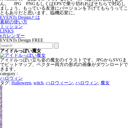
ん。 JPG PNGもしくはEPSで乗り切れればそちらで対応し
ましょう。もっている友達にバージョンを下げてもらうってこ
ともありだと思います。臨機応変に。
EVENTs Designとは
素材の使い方
ミッション
LINKS
eカレンダー
EVENTs Design FREE
アイドルっぽい魔女
アイドルっぽい立ち姿の魔女のイラストです。JPGからSVGま
でビットマップ、ベクター両方の形式の画像がダウンロードで
きます。
category :
ハロウィン
タグ:
Halloween
,
witch
,
ハロウィーン
,
ハロウィン
,
魔女
0
1
2
3
4
5
6
7
8