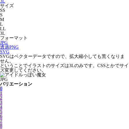
3L
サイズ
SS
S
M
L
LL
3L
フォーマット
JPG
透過PNG
SVG
SVGはベクターデータですので、拡大縮小しても荒くなりま
せん。
ということでイラストのサイズは3Lのみです。CSSとかでサイ
ズ変更してください。
JPG
バリエーション
0
1
2
3
4
5
6
7
8