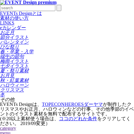
EVENTs Designとは
素材の使い方
LINKS
eカレンダー
お正月
節分イラスト
バレンタイン
ひな祭り
春・卒業・入学
端午の節句
梅雨イラスト
七夕イラスト
夏・祭り素材
お月見
秋・紅葉素材
ハロウィーン
クリスマス
冬
その他
EVENTs Designは、
TOPECONHEROESダーヤマ
が制作したク
リスマスやお正月、ハロウィンなどの行事、その他季節のイベ
ントのイラスト素材を無料で配布するサイトです。
(※20以上素材使う場合は、
ココのどれか条件
をクリアしてく
ださい。
2019/09変更
）
category
menu