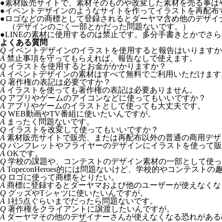
●
素材販売サイトで、素材そのものや改変した素材を売る事は
●
イベントデザインのようなサイトを作ってイラストを再配布
●
ロゴなどの商標として登録されるとダーヤマ含め他のデザイ
（デザインのごく一部とかだった問題ないです。）
●
LINEの素材に使用するのは禁止です。多分手書きとかでさ
よくある質問
Q
イベントデザインのイラストを使用すると報告はいりますか
A
禁止事項を守ってもらえれば、報告なしで使えます。
Q
イラストを使用するとお金がかかりますか？
A
イベントデザインの素材はすべて無料でご利用いただけます
Q
著作権の表記は必要ですか？
A
イラストを使っても著作権の表記は必要ありません。
Q
アプリやゲームのアイコンなどに使ってもいいですか？
A
アプリやゲームのイラストとして使っても大丈夫です。
Q
WEB動画やTV番組に使いたいんですが。
A
まったく問題ないです。
Q
イラストを改変して使ってもいいですか？
A
素材販売サイトで販売、または再配布以外の普通の商用デザ
Q
パンフレットやフライヤーのデザインにイラストを使って販
A
OKです。
Q
学校の課題や、コンテストのデザイン素材の一部として使っ
A
TopeconHeroes的には問題ないけど、学校的やコンテス
Q
ロゴに使って商標をとりたい。
A
商標に登録するとダーヤマおよび他のユーザーが使えなくなるので
Q
グッズやTシャツに使いたいんですが。
A
1社5点ぐらいまでだったら問題ないです。
Q
著作権をクライアントに譲渡したいんですが。
A
ダーヤマその他のデザイナーさんが使えなくなる恐れがある