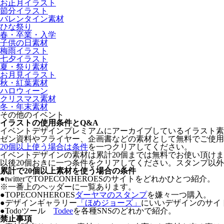
お正月イラスト
節分イラスト
バレンタイン素材
ひな祭り
春・卒業・入学
子供の日素材
梅雨イラスト
七夕イラスト
夏・祭り素材
お月見イラスト
秋・紅葉素材
ハロウィーン
クリスマス素材
冬・年末素材
その他のイベント
イラストの使用条件とQ&A
イベントデザインプレミアムにアーカイブしているイラスト素材の著
ゼン資料やフライヤー、企画書などの素材として無料でご使用
20個以上使う場合は条件
を一つクリアしてください。
イベントデザインの素材は累計20個までは無料でお使い頂け
以後20個おきに一つ条件をクリアしてください。スタンプ以
累計で20個以上素材を使う場合の条件
●twitterでTOPECONHEROESのサイトをどれかひとつ紹介。
※一番上のヘッダーに一覧あります。
●TOPECONHEROES
ダーヤマのスタンプ
を嫌々一つ購入。
●デザインギャラリー
「ほめジョーズ」
にいいデザインのサイ
●Todoツール
Todee
を各種SNSのどれかで紹介。
禁止事項