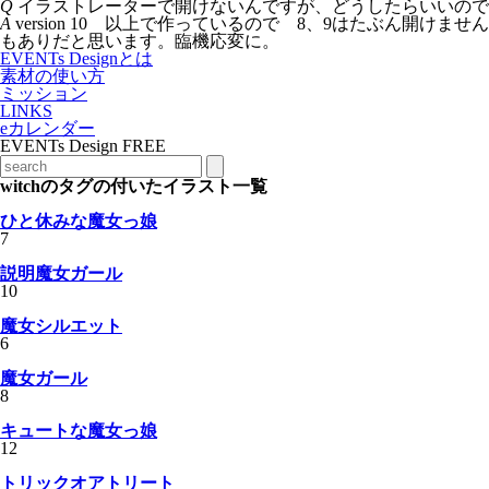
Q
イラストレーターで開けないんですが、どうしたらいいので
A
version 10 以上で作っているので 8、9はたぶん開
もありだと思います。臨機応変に。
EVENTs Designとは
素材の使い方
ミッション
LINKS
eカレンダー
EVENTs Design FREE
witchのタグの付いたイラスト一覧
ひと休みな魔女っ娘
7
説明魔女ガール
10
魔女シルエット
6
魔女ガール
8
キュートな魔女っ娘
12
トリックオアトリート