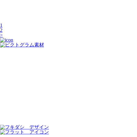
1
2
>