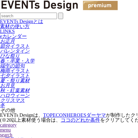
EVENTs Designとは
素材の使い方
LINKS
eカレンダー
お正月
節分イラスト
バレンタイン
ひな祭り
春・卒業・入学
端午の節句
梅雨イラスト
七夕イラスト
夏・祭り素材
お月見
秋・紅葉素材
ハロウィーン
クリスマス
冬
その他
EVENTs Designは、
TOPECONHEROESダーヤマ
が制作したク
(※20以上素材使う場合は、
ココのどれか条件
をクリアしてく
category
menu
search