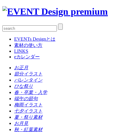
EVENTs Designとは
素材の使い方
LINKS
eカレンダー
お正月
節分イラスト
バレンタイン
ひな祭り
春・卒業・入学
端午の節句
梅雨イラスト
七夕イラスト
夏・祭り素材
お月見
秋・紅葉素材