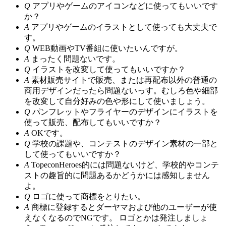
Q
アプリやゲームのアイコンなどに使ってもいいです
か？
A
アプリやゲームのイラストとして使っても大丈夫で
す。
Q
WEB動画やTV番組に使いたいんですが。
A
まったく問題ないです。
Q
イラストを改変して使ってもいいですか？
A
素材販売サイトで販売、または再配布以外の普通の
商用デザインだったら問題ないっす。むしろ色や細部
を改変して自分好みの色や形にして使いましょう。
Q
パンフレットやフライヤーのデザインにイラストを
使って販売、配布してもいいですか？
A
OKです。
Q
学校の課題や、コンテストのデザイン素材の一部と
して使ってもいいですか？
A
TopeconHeroes的には問題ないけど、学校的やコンテ
ストの趣旨的に問題あるかどうかには感知しません
よ。
Q
ロゴに使って商標をとりたい。
A
商標に登録するとダーヤマおよび他のユーザーが使
えなくなるのでNGです。 ロゴとかは発注しましょ