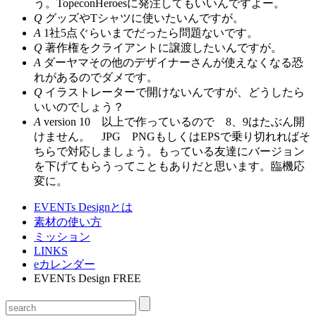
う。TopeconHeroesに発注してもいいんですよー。
Q
グッズやTシャツに使いたいんですが。
A
1社5点ぐらいまでだったら問題ないです。
Q
著作権をクライアントに譲渡したいんですが。
A
ダーヤマその他のデザイナーさんが使えなくなる恐
れがあるのでダメです。
Q
イラストレーターで開けないんですが、どうしたら
いいのでしょう？
A
version 10 以上で作っているので 8、9はたぶん開
けません。 JPG PNGもしくはEPSで乗り切れればそ
ちらで対応しましょう。もっている友達にバージョン
を下げてもらうってこともありだと思います。臨機応
変に。
EVENTs Designとは
素材の使い方
ミッション
LINKS
eカレンダー
EVENTs Design FREE