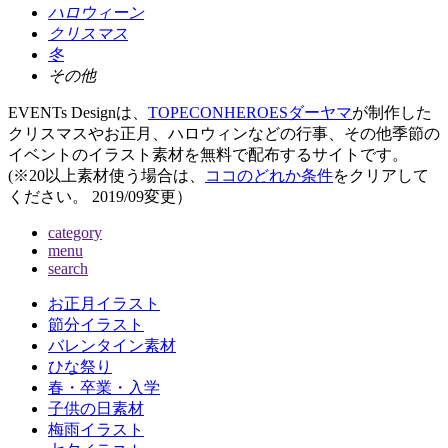
ハロウィーン
クリスマス
冬
その他
EVENTs Designは、
TOPECONHEROESダーヤマ
が制作した
クリスマスやお正月、ハロウィンなどの行事、その他季節の
イベントのイラスト素材を無料で配布するサイトです。
(※20以上素材使う場合は、
ココのどれか条件
をクリアして
ください。
2019/09変更
）
category
menu
search
お正月イラスト
節分イラスト
バレンタイン素材
ひな祭り
春・卒業・入学
子供の日素材
梅雨イラスト