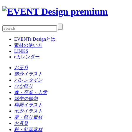
EVENTs Designとは
素材の使い方
LINKS
eカレンダー
お正月
節分イラスト
バレンタイン
ひな祭り
春・卒業・入学
端午の節句
梅雨イラスト
七夕イラスト
夏・祭り素材
お月見
秋・紅葉素材