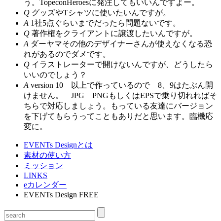
う。TopeconHeroesに発注してもいいんですよー。
Q
グッズやTシャツに使いたいんですが。
A
1社5点ぐらいまでだったら問題ないです。
Q
著作権をクライアントに譲渡したいんですが。
A
ダーヤマその他のデザイナーさんが使えなくなる恐
れがあるのでダメです。
Q
イラストレーターで開けないんですが、どうしたら
いいのでしょう？
A
version 10 以上で作っているので 8、9はたぶん開
けません。 JPG PNGもしくはEPSで乗り切れればそ
ちらで対応しましょう。もっている友達にバージョン
を下げてもらうってこともありだと思います。臨機応
変に。
EVENTs Designとは
素材の使い方
ミッション
LINKS
eカレンダー
EVENTs Design FREE