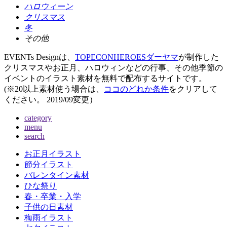
ハロウィーン
クリスマス
冬
その他
EVENTs Designは、
TOPECONHEROESダーヤマ
が制作した
クリスマスやお正月、ハロウィンなどの行事、その他季節の
イベントのイラスト素材を無料で配布するサイトです。
(※20以上素材使う場合は、
ココのどれか条件
をクリアして
ください。
2019/09変更
）
category
menu
search
お正月イラスト
節分イラスト
バレンタイン素材
ひな祭り
春・卒業・入学
子供の日素材
梅雨イラスト