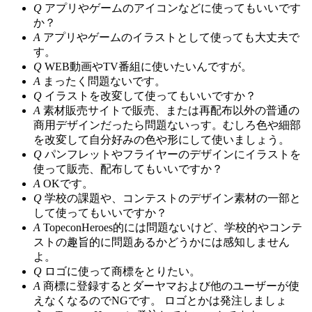
Q
アプリやゲームのアイコンなどに使ってもいいです
か？
A
アプリやゲームのイラストとして使っても大丈夫で
す。
Q
WEB動画やTV番組に使いたいんですが。
A
まったく問題ないです。
Q
イラストを改変して使ってもいいですか？
A
素材販売サイトで販売、または再配布以外の普通の
商用デザインだったら問題ないっす。むしろ色や細部
を改変して自分好みの色や形にして使いましょう。
Q
パンフレットやフライヤーのデザインにイラストを
使って販売、配布してもいいですか？
A
OKです。
Q
学校の課題や、コンテストのデザイン素材の一部と
して使ってもいいですか？
A
TopeconHeroes的には問題ないけど、学校的やコンテ
ストの趣旨的に問題あるかどうかには感知しません
よ。
Q
ロゴに使って商標をとりたい。
A
商標に登録するとダーヤマおよび他のユーザーが使
えなくなるのでNGです。 ロゴとかは発注しましょ