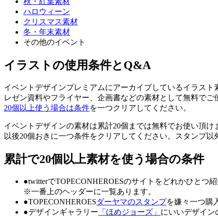
秋・紅葉素材
ハロウィーン
クリスマス素材
冬・年末素材
その他のイベント
イラストの使用条件とQ&A
イベントデザインプレミアムにアーカイブしているイラスト素材の
レゼン資料やフライヤー、企画書などの素材として無料でご
20個以上使う場合は条件
を一つクリアしてください。
イベントデザインの素材は累計20個までは無料でお使い頂け
以後20個おきに一つ条件をクリアしてください。スタンプ以
累計で20個以上素材を使う場合の条件
●twitterでTOPECONHEROESのサイトをどれかひとつ
※一番上のヘッダーに一覧あります。
●TOPECONHEROES
ダーヤマのスタンプ
を嫌々一つ購
●デザインギャラリー
「ほめジョーズ」
にいいデザイン