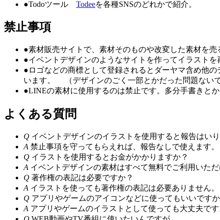
●Todoツール
Todee
を各種SNSのどれかで紹介。
禁止事項
●
素材販売サイトで、素材そのものや改変した素材を売
●
イベントデザインのようなサイトを作ってイラストを
●
ロゴなどの商標として登録されるとダーヤマ含め他の
います。 （デザインのごく一部とかだった問題ない
●
LINEの素材に使用するのは禁止です。多分手書きと
よくある質問
Q
イベントデザインのイラストを使用すると報告はいり
A
禁止事項を守ってもらえれば、報告なしで使えます。
Q
イラストを使用するとお金がかかりますか？
A
イベントデザインの素材はすべて無料でご利用いただ
Q
著作権の表記は必要ですか？
A
イラストを使っても著作権の表記は必要ありません。
Q
アプリやゲームのアイコンなどに使ってもいいですか
A
アプリやゲームのイラストとして使っても大丈夫です
Q
WEB動画やTV番組に使いたいんですが。