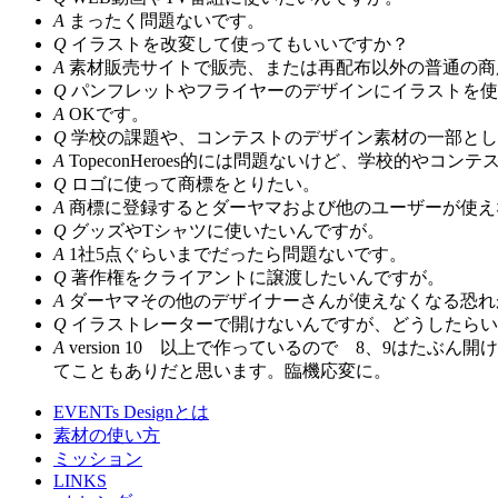
A
まったく問題ないです。
Q
イラストを改変して使ってもいいですか？
A
素材販売サイトで販売、または再配布以外の普通の商
Q
パンフレットやフライヤーのデザインにイラストを使
A
OKです。
Q
学校の課題や、コンテストのデザイン素材の一部とし
A
TopeconHeroes的には問題ないけど、学校的や
Q
ロゴに使って商標をとりたい。
A
商標に登録するとダーヤマおよび他のユーザーが使えなくな
Q
グッズやTシャツに使いたいんですが。
A
1社5点ぐらいまでだったら問題ないです。
Q
著作権をクライアントに譲渡したいんですが。
A
ダーヤマその他のデザイナーさんが使えなくなる恐れ
Q
イラストレーターで開けないんですが、どうしたらい
A
version 10 以上で作っているので 8、9はた
てこともありだと思います。臨機応変に。
EVENTs Designとは
素材の使い方
ミッション
LINKS