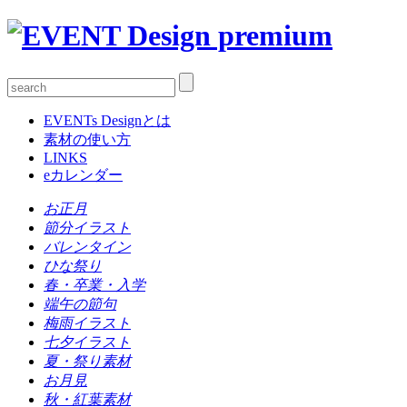
EVENTs Designとは
素材の使い方
LINKS
eカレンダー
お正月
節分イラスト
バレンタイン
ひな祭り
春・卒業・入学
端午の節句
梅雨イラスト
七夕イラスト
夏・祭り素材
お月見
秋・紅葉素材