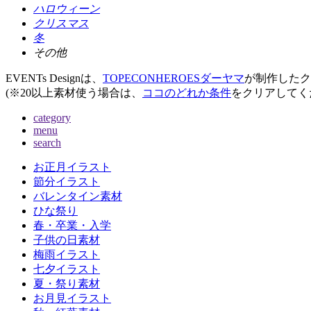
ハロウィーン
クリスマス
冬
その他
EVENTs Designは、
TOPECONHEROESダーヤマ
が制作したク
(※20以上素材使う場合は、
ココのどれか条件
をクリアしてく
category
menu
search
お正月イラスト
節分イラスト
バレンタイン素材
ひな祭り
春・卒業・入学
子供の日素材
梅雨イラスト
七夕イラスト
夏・祭り素材
お月見イラスト