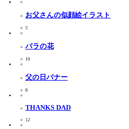
お父さんの似顔絵イラスト
5
バラの花
10
父の日バナー
8
THANKS DAD
12